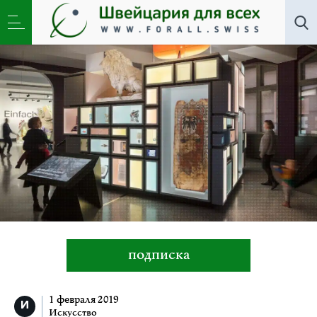
Искусство
»
«Просто Цюрих» — город и кантон
сквозь призму Национального музея
подписка
1 февраля 2019
Искусство