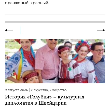
оранжевый, красный.
9 августа 2026
|
Искусство
,
Общество
22
История «Голубки» – культурная
К
дипломатия в Швейцарии
Ка