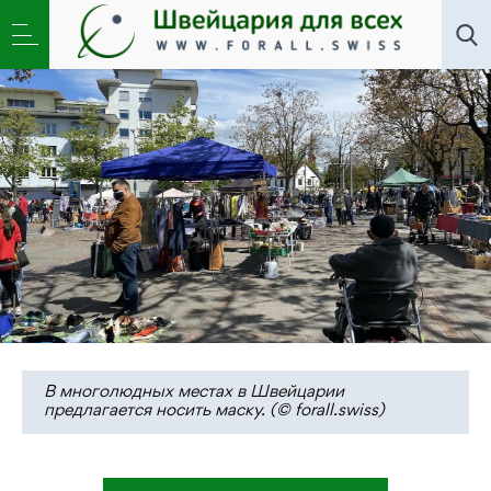
Новости
,
Общество
»
Швейцария прививается от
коронавируса
В многолюдных местах в Швейцарии
предлагается носить маску. (© forall.swiss)