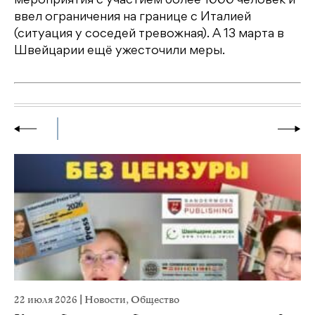
мероприятия с участием более 1000 человек и
ввел ограничения на границе с Италией
(ситуация у соседей тревожная). А 13 марта в
Швейцарии ещё ужесточили меры.
22 июля 2026
|
Новости
,
Общество
20