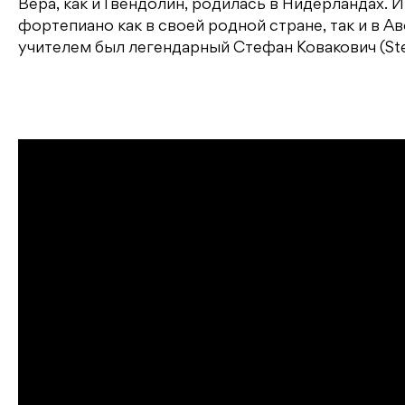
Вера, как и Гвендолин, родилась в Нидерландах. И
фортепиано как в своей родной стране, так и в А
учителем был легендарный Стефан Ковакович (Ste