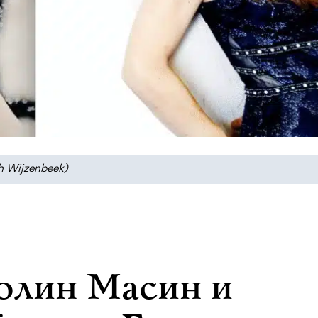
h Wijzenbeek)
олин Масин и