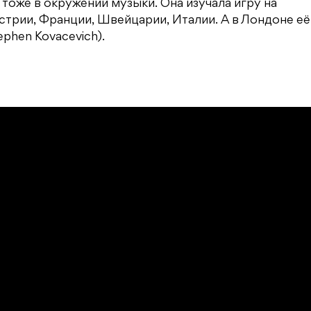
 тоже в окружении музыки. Она изучала игру на
встрии, Франции, Швейцарии, Италии. А в Лондоне её
phen Kovacevich).