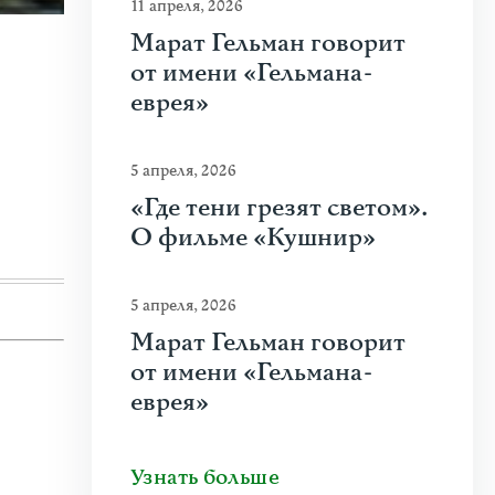
11 апреля, 2026
Марат Гельман говорит
23 июня 2026
|
Искусство
от имени «Гельмана-
Молдова между фресками, дронами 
еврея»
На стыке границ Швейцарии, Франции и Гер
5 апреля, 2026
искусства Art Basel. Она объединила на четыре
«Где тени грезят светом».
Узнать больше
О фильме «Кушнир»
5 апреля, 2026
Марат Гельман говорит
от имени «Гельмана-
еврея»
Узнать больше