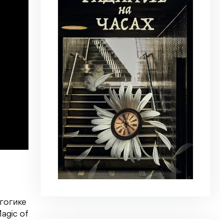
гогике
agic of