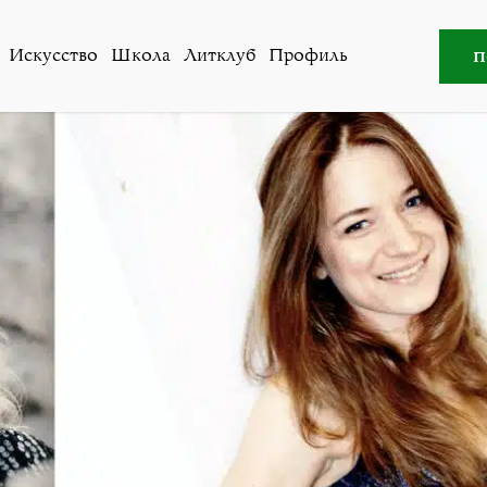
вости
»
Скрипачка Гвендолин Масин и пианистка Вера К
п
Искусство
Школа
Литклуб
Профиль