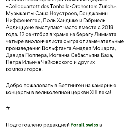
виолончелей Оркестра Тонхалле Цюриха:
«Celloquartett des Tonhalle-Orchesters Zürich».
Музыканты Саша Неустроев, Бенджамин
Ниффенеггер, Поль Хандшке и Габриель
Ардиццоне выступают часто вместе с 2018
года. 12 сентября в храме на берегу Лиммата
четыре виолончелиста сыграют замечательные
произведения Вольфганга Амадея Моцарта,
Давида Поппера, Иоганна Себастьяна Баха,
Петра Ильича Чайковского и других
композиторов.
Добро пожаловать в Веттинген на камерные
концерты в великолепной церкви XIII века!
#
Подготовлено редакцией
forall.swiss
в