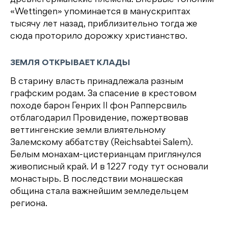
древнегерманские племена. Впервые топоним
«Wettingen» упоминается в манускриптах
тысячу лет назад, приблизительно тогда же
сюда проторило дорожку христианство.
ЗЕМЛЯ ОТКРЫВАЕТ КЛАДЫ
В старину власть принадлежала разным
графским родам. За спасение в крестовом
походе барон Генрих II фон Рапперсвиль
отблагодарил Провидение, пожертвовав
веттингенские земли влиятельному
Залемскому аббатству (Reichsabtei Salem).
Белым монахам-цистерианцам приглянулся
живописный край. И в 1227 году тут основали
монастырь. В последствии монашеская
община стала важнейшим земледельцем
региона.