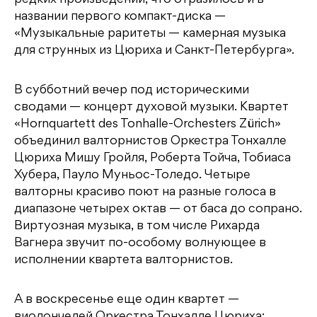
редких произведений, что отразилось и в
названии первого компакт-диска —
«Музыкальные раритеты — камерная музыка
для струнных из Цюриха и Санкт-Петербурга».
В субботний вечер под историческими
сводами — концерт духовой музыки. Квартет
«Hornquartett des Tonhalle-Orchesters Zürich»
объединил валторнистов Оркестра Тонхалле
Цюриха Мишу Гройля, Роберта Тойча, Тобиаса
Хубера, Пауло Муньос-Толедо. Четыре
валторны красиво поют на разные голоса в
диапазоне четырех октав — от баса до сопрано.
Виртуозная музыка, в том числе Рихарда
Вагнера звучит по-особому волнующее в
исполнении квартета валторнистов.
А в воскресенье еще один квартет —