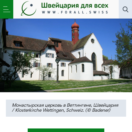
Искусство
,
Новости
»
Три вечера — три квартета
под сводами XIII века
Монастырская церковь в Веттингене, Швейцария
/ Klosterkirche Wettingen, Schweiz. (© Badener)