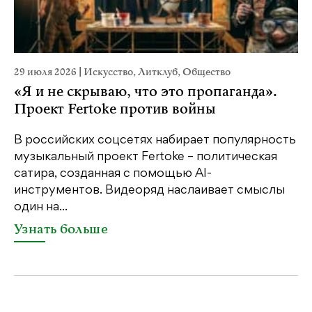
29 июля 2026
|
Искусство
,
Литклуб
,
Общество
23
«Я и не скрываю, что это пропаганда».
М
Проект Fertoke против войны
р
В российских соцсетях набирает популярность
На
музыкальный проект Fertoke – политическая
Ге
сатира, созданная с помощью AI-
яр
инструментов. Видеоряд наслаивает смыслы
об
один на...
У
Узнать больше