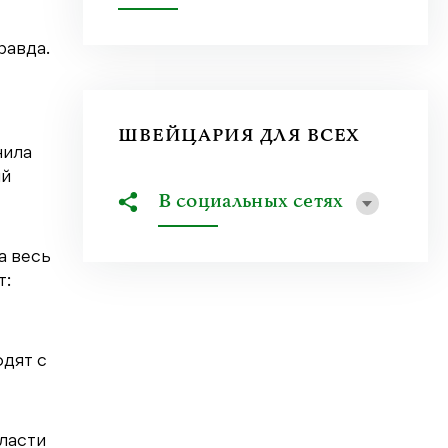
равда.
ШВЕЙЦАРИЯ ДЛЯ ВСЕХ
нила
ый
В социальных сетях
а весь
т:
одят с
ласти