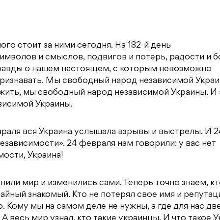
ого стоит за ними сегодня. На 182-й день
имволов и смыслов, подвигов и потерь, радости и б
 Правды о нашем настоящем, с которым невозможно
признавать. Мы свободный народ независимой Украи
ожить, мы свободный народ независимой Украины. И
висимой Украины.
враля вся Украина услышала взрывы и выстрелы. И 2
езависимости». 24 февраля нам говорили: у вас нет
мости, Украина!
нили мир и изменились сами. Теперь точно знаем, кт
чайный знакомый. Кто не потерял свое имя и репутац
 Кому мы на самом деле не нужны, а где для нас дв
А весь мир узнал, кто такие украинцы. И что такое У