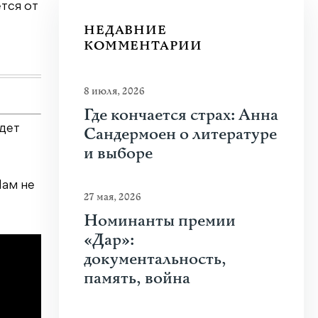
тся от
Что привлекает человека к оружию? Растуща
спорта, кино и социальных сетей? В чем...
НЕДАВНИЕ
КОММЕНТАРИИ
Узнать больше
8 июля, 2026
Где кончается страх: Анна
удет
Сандермоен о литературе
и выборе
Нам не
27 мая, 2026
Номинанты премии
«Дар»:
документальность,
память, война