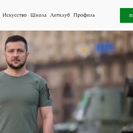
во
»
Владимир Зеленский поздравил народ Украины c Дн
п
Искусство
Школа
Литклуб
Профиль