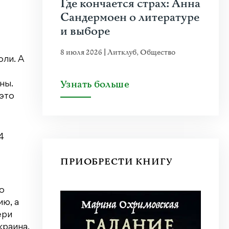
Где кончается страх: Анна
Сандермоен о литературе
и выборе
8 июля 2026
|
Литклуб
,
Общество
оли. А
Узнать больше
ны.
 это
4
ПРИОБРЕСТИ КНИГУ
о
ию, а
ери
краина.