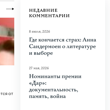
НЕДАВНИЕ
КОММЕНТАРИИ
8 июля, 2026
Где кончается страх: Анна
Сандермоен о литературе
и выборе
27 мая, 2026
20 июля 2026
|
Новости
,
Общество
Номинанты премии
Почему человеку нравится стрелять
«Дар»:
документальность,
тся от
Что привлекает человека к оружию? Растуща
память, война
спорта, кино и социальных сетей? В чем...