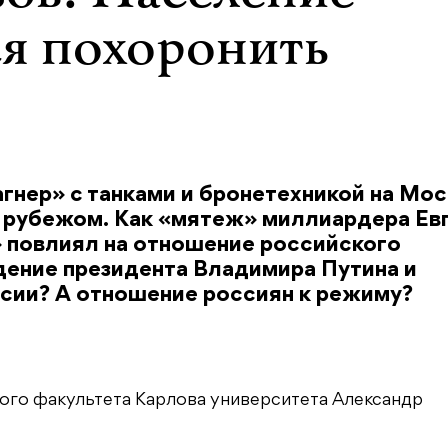
ся похоронить
гнер» с танками и бронетехникой на Мос
за рубежом. Как «мятеж» миллиардера Ев
 повлиял на отношение российского
дение президента Владимира Путина и
сии? А отношение россиян к режиму?
ого факультета Карлова университета Александр