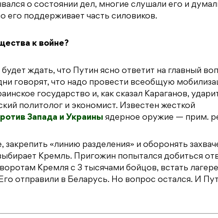
ался о состоянии дел, многие слушали его и думали
но его поддерживает часть силовиков.
щества к войне?
будет ждать, что Путин ясно ответит на главный во
Одни говорят, что надо провести всеобщую мобилиза
аинское государство и, как сказал Караганов, удари
ский политолог и экономист. Известен жесткой
ротив Запада и Украины
ядерное оружие — прим. ре
, закрепить «линию разделения» и оборонять захвач
 выбирает Кремль. Пригожин попытался добиться отв
воротам Кремля с 3 тысячами бойцов, встать лагер
Его отправили в Беларусь. Но вопрос остался. И Пу