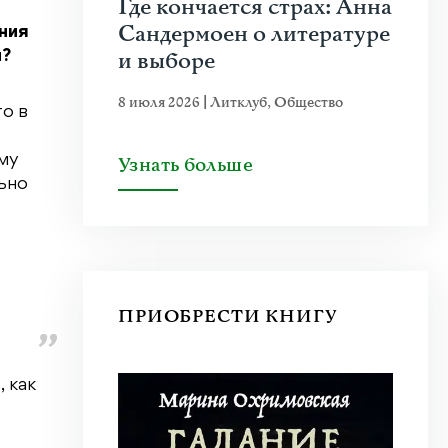
Где кончается страх: Анна
Сандермоен о литературе
ния
и выборе
м?
8 июля 2026
|
Литклуб
,
Общество
то в
ему
Узнать больше
льно
ПРИОБРЕСТИ КНИГУ
 как