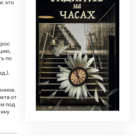
: это
прос
цию,
ть по
д.).
енное.
ета от
ем под
тину