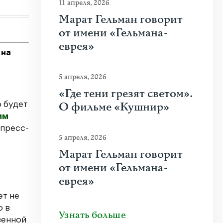
Узнать больше
11 апреля, 2026
Марат Гельман говорит
от имени «Гельмана-
еврея»
 на
5 апреля, 2026
«Где тени грезят светом».
О фильме «Кушнир»
о будет
им
 пресс-
5 апреля, 2026
Марат Гельман говорит
от имени «Гельмана-
еврея»
ет не
о в
Узнать больше
венной