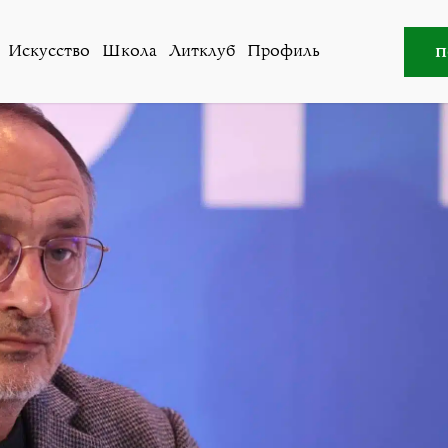
о
»
Александр Морозов: Население дружно согласится п
п
Искусство
Школа
Литклуб
Профиль