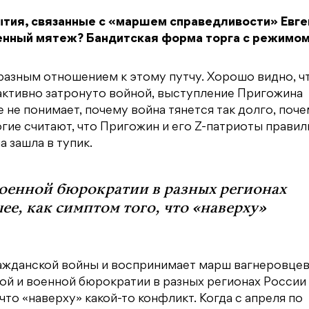
тия, связанные с «маршем справедливости» Евге
оенный мятеж? Бандитская форма торга с режимо
разным отношением к этому путчу. Хорошо видно, ч
 активно затронуто войной, выступление Пригожина
 не понимает, почему война тянется так долго, поч
гие считают, что Пригожин и его Z-патриоты прави
 зашла в тупик.
оенной бюрократии в разных регионах
, как симптом того, что «наверху»
ражданской войны и воспринимает марш вагнеровцев,
ой и военной бюрократии в разных регионах России
то «наверху» какой-то конфликт. Когда с апреля по