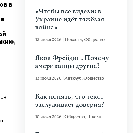
ов в
«Чтобы все видели: в
Украине идёт тяжёлая
 в
война»
ой
15 июля 2026
|
Новости
,
Общество
акию,
Яков Фрейдин. Почему
американцы другие?
13 июля 2026
|
Литклуб
,
Общество
Как понять, что текст
еся
заслуживает доверия?
10 июля 2026
|
Общество
,
Школа
ии