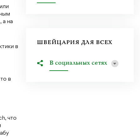
или
чным
 а на
ШВЕЙЦАРИЯ ДЛЯ ВСЕХ
ктики в
В социальных сетях
то в
h, что
и
табу