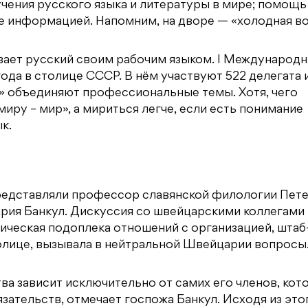
чения русского языка и литературы в мире; помощь
 информацией. Напомним, на дворе — «холодная во
вает русский своим рабочим языком. I Международ
ода в столице СССР. В нём участвуют 522 делегата и
й» объединяют профессиональные темы. Хотя, чего
иру – мир», а мириться легче, если есть понимание
к.
едставляли профессор славянской филологии Пет
ария Банкул. Дискуссия со швейцарскими коллегами
ческая подоплека отношений с организацией, штаб
олице, вызывала в нейтральной Швейцарии вопросы
а зависит исключительно от самих его членов, кот
язательств, отмечает госпожа Банкул. Исходя из это