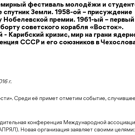
Всемирный фестиваль молодёжи и студент
 спутник Земли. 1958-ой – присуждение
 Нобелевской премии. 1961-ый – первый
 борту советского корабля «Восток».
 - Карибский кризис, мир на грани ядерн
венция СССР и его союзников в Чехослов
16 г.
сти». Среди её примет отметим событие, случивше
чредительная конференция Международной ассоциац
АПРЯЛ). Новая организация заявляет своими целями: