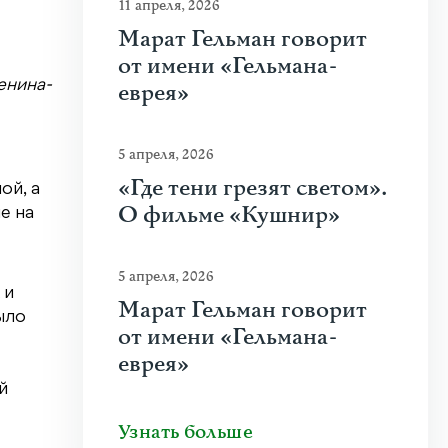
11 апреля, 2026
Марат Гельман говорит
от имени «Гельмана-
енина-
еврея»
5 апреля, 2026
«Где тени грезят светом».
ой, а
О фильме «Кушнир»
е на
5 апреля, 2026
 и
Марат Гельман говорит
ыло
от имени «Гельмана-
еврея»
й
Узнать больше