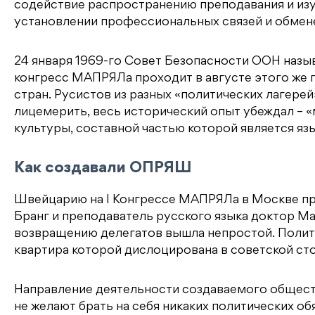
содействие распространению преподавания и изу
установлении профессиональных связей и обмене
24 января 1969-го Совет Безопасности ООН назы
конгресс МАПРЯЛа проходит в августе этого же г
стран. Русистов из разных «политических лагере
лицемерить, весь исторический опыт убеждал – «м
культуры, составной частью которой является язы
Как создавали ОПРЯШ
Швейцарию на I Конгрессе МАПРЯЛа в Москве пр
Бранг и преподаватель русского языка доктор М
возвращению делегатов вышла непростой. Полити
квартира которой дислоцирована в советской ст
Направление деятельности создаваемого обществ
не желают брать на себя никаких политических об