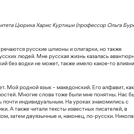
ситета Цюриха Харис Куртиши (профессор Ольга Бур
тречаются русские шпионы и олигархи, но также
усских людей. Мне русская жизнь казалась авантюрн
кий без водки не может, также имело какое-то влияни
т. Мой родной язык – македонский. Его алфавит, как
дностей. Многие слова тоже были мне понятны. Нас б
ь почти индивидуальным. На уроках знакомились с
ки. А также читали тексты известных писателей, в
ом, затем двуязычные и, наконец, по-русски. Никола