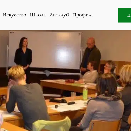
Новости
,
Общество
»
Почему они учат русский?
п
Искусство
Школа
Литклуб
Профиль