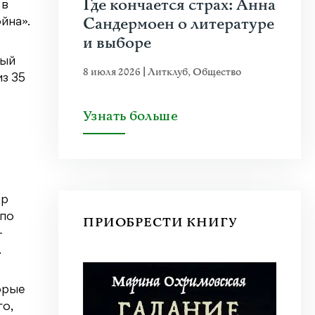
Где кончается страх: Анна
 в
Сандермоен о литературе
йна».
и выборе
ный
8 июля 2026
|
Литклуб
,
Общество
з 35
Узнать больше
ер
 по
ПРИОБРЕСТИ КНИГУ
-
.
орые
го,