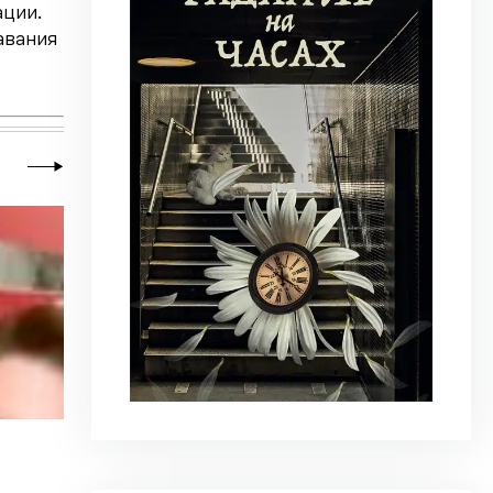
ции.
авания
20 июля 2026
|
Новости
,
Общество