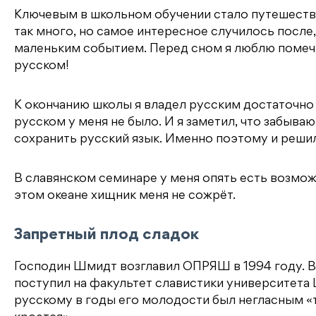
Ключевым в школьном обучении стало путешестви
так много, но самое интересное случилось после
маленьким событием. Перед сном я люблю помечтат
русском!
К окончанию школы я владел русским достаточно х
русском у меня не было. И я заметил, что забываю 
сохранить русский язык. Именно поэтому и решил
В славянском семинаре у меня опять есть возмож
этом океане хищник меня не сожрёт.
Запретный плод сладок
Господин Шмидт возглавил ОПРЯШ в 1994 году. В 
поступил на факультет славистики университета 
русскому в годы его молодости был негласным «та