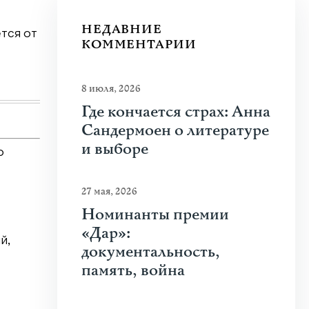
Почему человеку нравится стрелять
НЕДАВНИЕ
тся от
Что привлекает человека к оружию? Растуща
КОММЕНТАРИИ
спорта, кино и социальных сетей? В чем...
Узнать больше
8 июля, 2026
Где кончается страх: Анна
Сандермоен о литературе
и выборе
о
27 мая, 2026
Номинанты премии
«Дар»:
й,
документальность,
память, война