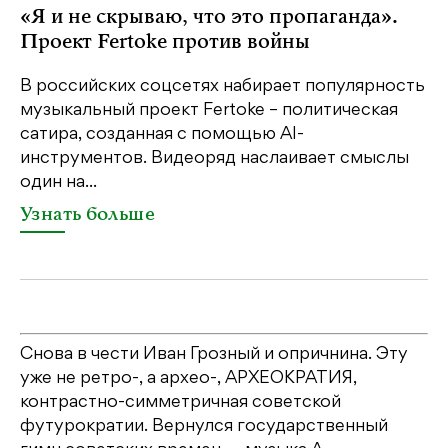
«Я и не скрываю, что это пропаганда».
Я
Проект Fertoke против войны
«М
ме
В российских соцсетях набирает популярность
дл
музыкальный проект Fertoke – политическая
сатира, созданная с помощью AI-
У
инструментов. Видеоряд наслаивает смыслы
один на...
Узнать больше
Снова в чести Иван Грозный и опричнина. Эту
уже не ретро-, а архео-, АРХЕОКРАТИЯ,
контрастно-симметричная советской
футурократии. Вернулся государственный