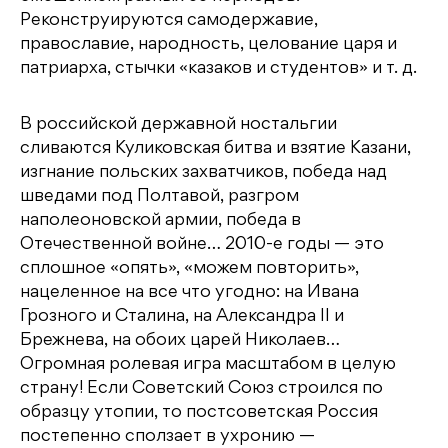
Реконструируются самодержавие,
православие, народность, целование царя и
патриарха, стычки «казаков и студентов» и т. д.
В российской державной ностальгии
сливаются Куликовская битва и взятие Казани,
изгнание польских захватчиков, победа над
шведами под Полтавой, разгром
наполеоновской армии, победа в
Отечественной войне… 2010-е годы — это
сплошное «опять», «можем повторить»,
нацеленное на все что угодно: на Ивана
Грозного и Сталина, на Александра II и
Брежнева, на обоих царей Николаев…
Огромная ролевая игра масштабом в целую
страну! Если Советский Союз строился по
образцу утопии, то постсоветская Россия
постепенно сползает в ухронию —