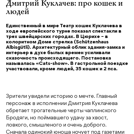
Дмитрий Куклачев: про кошек и
людей
Единственный в мире Театр кошек Куклачева в
ходе европейского турне показал спектакли в
трех швейцарских городах. В Цюрихе – в
колоритном Доме стрелка (Schützenhaus
Albisgütli). Архитектурный облик здания-замка и
интерьер в духе былых времен усиливали
сказочность происходящего. Постановка
называлась «Cats-show». В гастрольной поездке
участвовали, кроме людей, 35 кошек и 2 пса.
Зрители увидели историю о мечте. Главный
персонаж в исполнении Дмитрия Куклачева
обретает трогательные черты чаплинского
Бродяги, но поймавшего удачу за хвост,
ловкого, смышленого и очень доброго.
Сначала одинокий юноша ночует под газетами