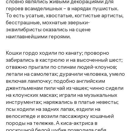
словно являлись живыми декорациями для
героев всамделишных – в нарядах пушистых.
То есть усатые, хвостатые, когтистые артисты,
бесстрашные, мохнатые зверьки-
эквилибристы оказались на сцене
наиглавнейшими героями.
Кошки гордо ходили по канату; проворно
забирались в кастрюлю и на высоченный шест;
отважно прыгали по спинам людей-клоунов;
летали на самолетах; дурачили человека, умело
включая лампочку; подобно английским
джентльменам пили чай из чашек; чинно сидели
на клоунских масках; играли на музыкальных
инструментах; наряжались в платье невесты;
псы ходили на задних лапах, ездили на
велосипеде и возили пассажирку кошачьей
породы на тележке. А киса-актриса в
роскошной белой шубке позволила себя