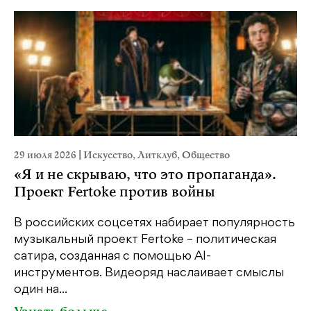
29 июля 2026
|
Искусство
,
Литклуб
,
Общество
22
«Я и не скрываю, что это пропаганда».
К
Проект Fertoke против войны
Ка
пе
В российских соцсетях набирает популярность
св
музыкальный проект Fertoke – политическая
бе
сатира, созданная с помощью AI-
св
инструментов. Видеоряд наслаивает смыслы
один на...
У