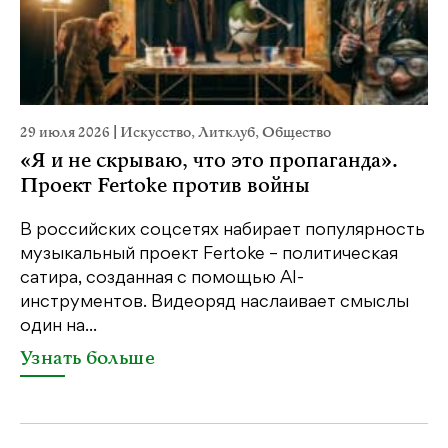
29 июля 2026
|
Искусство
,
Литклуб
,
Общество
22
«Я и не скрываю, что это пропаганда».
К
Проект Fertoke против войны
Ка
пе
В российских соцсетях набирает популярность
св
музыкальный проект Fertoke – политическая
бе
сатира, созданная с помощью AI-
св
инструментов. Видеоряд наслаивает смыслы
один на...
У
Узнать больше