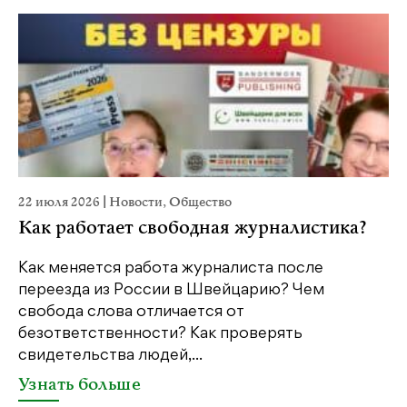
22 июля 2026
|
Новости
,
Общество
20
Как работает свободная журналистика?
П
м
Как меняется работа журналиста после
переезда из России в Швейцарию? Чем
Чт
свобода слова отличается от
по
безответственности? Как проверять
по
свидетельства людей,...
се
Узнать больше
У