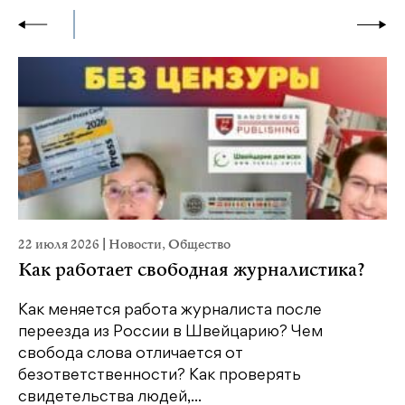
22 июля 2026
|
Новости
,
Общество
20
Как работает свободная журналистика?
П
м
Как меняется работа журналиста после
переезда из России в Швейцарию? Чем
Чт
свобода слова отличается от
по
безответственности? Как проверять
по
свидетельства людей,...
се