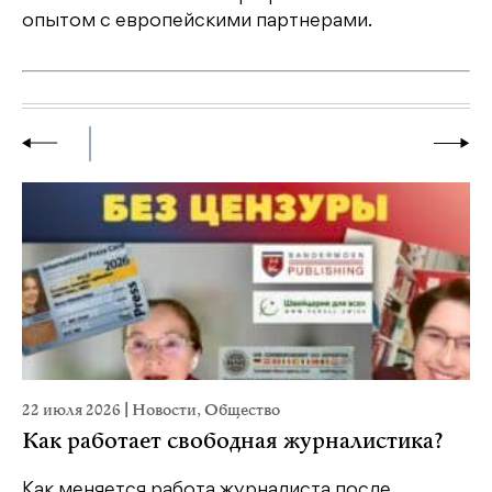
опытом с европейскими партнерами.
22 июля 2026
|
Новости
,
Общество
20
Как работает свободная журналистика?
П
м
Как меняется работа журналиста после