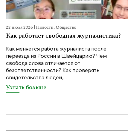
22 июля 2026
|
Новости
,
Общество
20
Как работает свободная журналистика?
П
м
Как меняется работа журналиста после
переезда из России в Швейцарию? Чем
Чт
свобода слова отличается от
по
безответственности? Как проверять
по
свидетельства людей,...
се
Узнать больше
У