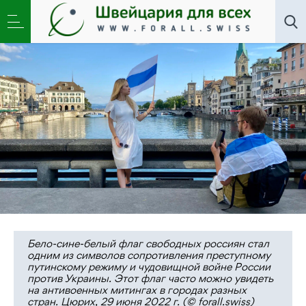
Новости
,
Общество
,
Школа
»
Идеи мира,
прогресса, прав человека объединяют людей
Бело-сине-белый флаг свободных россиян стал
одним из символов сопротивления преступному
путинскому режиму и чудовищной войне России
против Украины. Этот флаг часто можно увидеть
на антивоенных митингах в городах разных
стран. Цюрих, 29 июня 2022 г. (© forall.swiss)