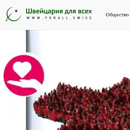
Школа
»
Lemanika. Бла
Общество