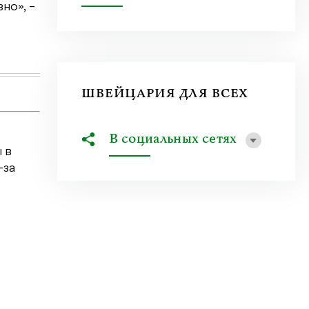
но», –
Швейцария на пороге летних каникул. Школы
расписание на следующий. «Швейцария для вс
Узнать больше
ШВЕЙЦАРИЯ ДЛЯ ВСЕХ
В социальных сетях
 в
-за