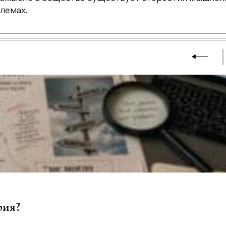
блемах.
рия?