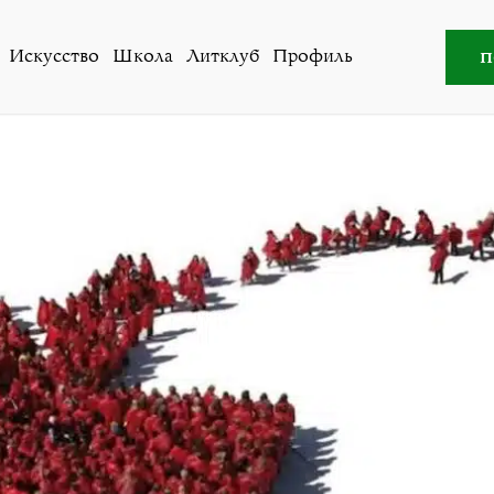
готворительная лекция. «Право войны и гуманитарная м
п
Искусство
Школа
Литклуб
Профиль