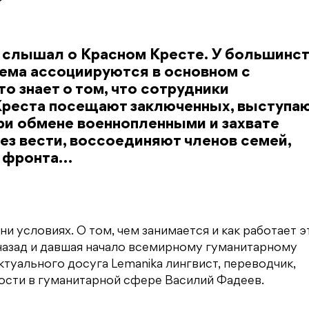
е слышал о Красном Кресте. У большинс
лема ассоциируются в основном с
о знает о том, что сотрудники
реста посещают заключенных, выступаю
ри обмене военнопленными и захвате
ез вести, воссоединяют членов семей,
и фронта…
и условиях. О том, чем занимается и как работает э
 назад и давшая начало всемирному гуманитарному
туального досуга Lemanika лингвист, переводчик,
ости в гуманитарной сфере Василий Фадеев.