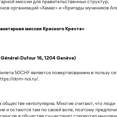
арной миссии для правительственных структур,
енов организаций «Хамас» и «Бригады мучеников Ал
манитарная миссия Красного Креста»
e Général-Dufour 16, 1204 Genève)
билета 50CHF является пожертвованием в пользу се
ps://dom-noi.ru/.
в обществе непопулярна. Многие считают, что люди
не и остаются там по своей воле, поэтому предпоч
м смысле в обществе существует стереотип мышлен