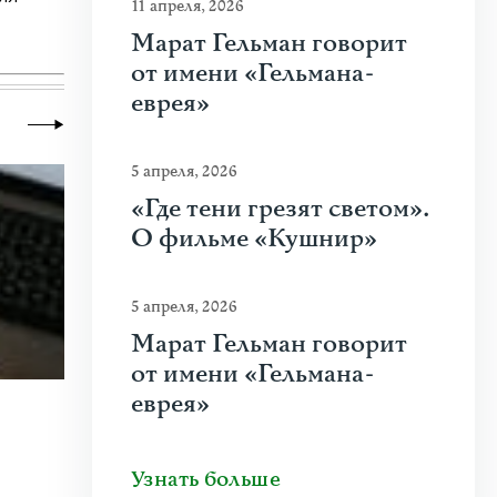
11 апреля, 2026
Марат Гельман говорит
от имени «Гельмана-
еврея»
5 апреля, 2026
«Где тени грезят светом».
О фильме «Кушнир»
5 апреля, 2026
Марат Гельман говорит
от имени «Гельмана-
еврея»
28 июня 2026
|
Новости
,
Общество
,
Школа
Как украинская «Мрія» стала част
Узнать больше