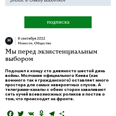
photos: © Oleksiy Bobovnikov
подписка
8 сентября 2022
Новости
,
Общество
Мы перед экзистенциальным
выбором
Подошел к концу сто девяносто шестой день
войны. Молчание официального Киева (как
военного так и гражданского) оставляет много
простора для самых невероятных слухов. А
телеграмм-каналы с обеих сторон заваливают
сеть кучей всевозможных роликов и постов о
том, что происходит на фронте.
F
T
V
O
T
О