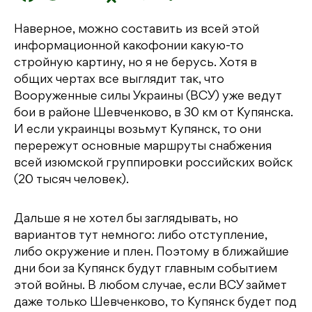
a
w
K
d
el
т
Наверное, можно составить из всей этой
c
it
n
e
п
информационной какофонии какую-то
e
t
o
g
р
стройную картину, но я не берусь. Хотя в
b
e
kl
r
а
общих чертах все выглядит так, что
Вооруженные силы Украины (ВСУ) уже ведут
o
r
a
a
в
бои в районе Шевченково, в 30 км от Купянска.
o
s
m
и
И если украинцы возьмут Купянск, то они
k
s
т
перережут основные маршруты снабжения
всей изюмской группировки российских войск
ni
ь
(20 тысяч человек).
ki
Дальше я не хотел бы заглядывать, но
вариантов тут немного: либо отступление,
либо окружение и плен. Поэтому в ближайшие
дни бои за Купянск будут главным событием
этой войны. В любом случае, если ВСУ займет
даже только Шевченково, то Купянск будет под