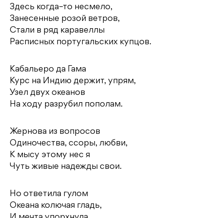
Здесь когда–то несмело,
Занесенные розой ветров,
Стали в ряд каравеллы
Расписных португальских купцов.
Кабальеро да Гама
Курс на Индию держит, упрям,
Узел двух океанов
На ходу разрубил пополам.
Жернова из вопросов
Одиночества, ссоры, любви,
К мысу этому нес я
Чуть живые надежды свои.
Но ответила гулом
Океана колючая гладь,
И мечта упорхнула,