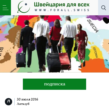
Литклуб
»
На Вавилонских берегах
подписка
30 июля 2016
Литклуб