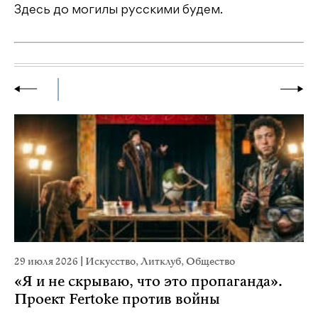
Здесь до могилы русскими будем.
29 июля 2026
|
Искусство
,
Литклуб
,
Общество
19
«Я и не скрываю, что это пропаганда».
Я
Проект Fertoke против войны
«М