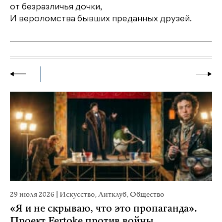
от безразличья дочки,
И вероломства бывших преданных друзей.
29 июля 2026
|
Искусство
,
Литклуб
,
Общество
19
«Я и не скрываю, что это пропаганда».
Я
Проект Fertoke против войны