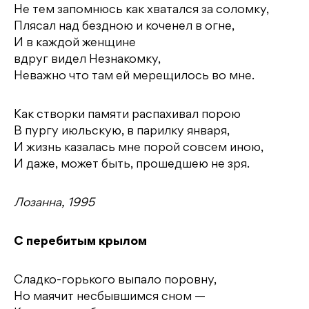
Не тем запомнюсь как хватался за соломку,
Плясал над бездною и коченел в огне,
И в каждой женщине
вдруг видел Незнакомку,
Неважно что там ей мерещилось во мне.
Как створки памяти распахивал порою
В пургу июльскую, в парилку января,
И жизнь казалась мне порой совсем иною,
И даже, может быть, прошедшею не зря.
Лозанна, 1995
С перебитым крылом
Сладко-горького выпало поровну,
Но маячит несбывшимся сном —