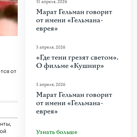
11 апреля, 2026
Марат Гельман говорит
от имени «Гельмана-
еврея»
20 июля 2026
|
Новости
,
Общество
5 апреля, 2026
Почему человеку нравится стрелять
«Где тени грезят светом».
О фильме «Кушнир»
тся от
Что привлекает человека к оружию? Растуща
спорта, кино и социальных сетей? В чем...
5 апреля, 2026
Узнать больше
Марат Гельман говорит
от имени «Гельмана-
еврея»
нты,
Узнать больше
вой