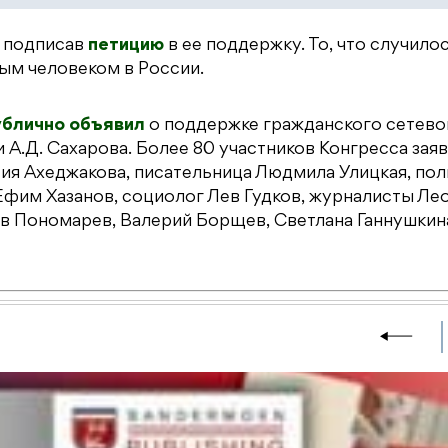
и подписав
петицию
в ее поддержку. То, что случилос
ым человеком в России.
ублично объявил
о поддержке гражданского сетево
 А.Д. Сахарова. Более 80 участников Конгресса заяв
Лия Ахеджакова, писательница Людмила Улицкая, пол
Ефим Хазанов, социолог Лев Гудков, журналисты Ле
в Пономарев, Валерий Борщев, Светлана Ганнушкина