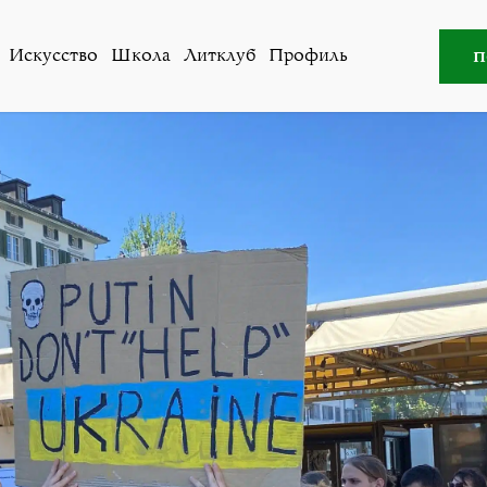
сти
,
Общество
»
Не отчаиваться. Не сдаваться. Не опуска
п
Искусство
Школа
Литклуб
Профиль