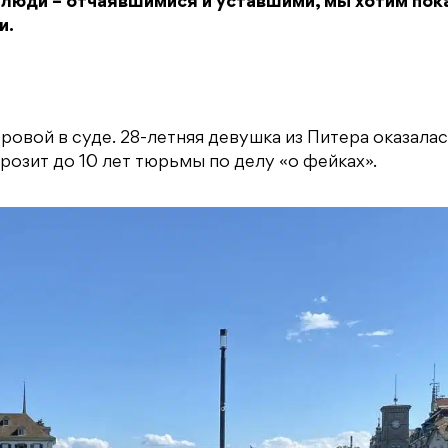
 люди – отчаявшимися и уставшими, мы хотим пок
и.
овой в суде. 28-летняя девушка из Питера оказалас
грозит до 10 лет тюрьмы по делу «о фейках».