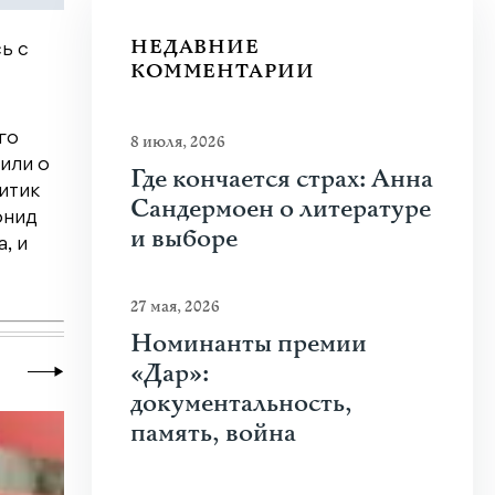
НЕДАВНИЕ
ь с
КОММЕНТАРИИ
го
8 июля, 2026
или о
Где кончается страх: Анна
итик
Сандермоен о литературе
онид
и выборе
, и
27 мая, 2026
Номинанты премии
«Дар»:
документальность,
память, война