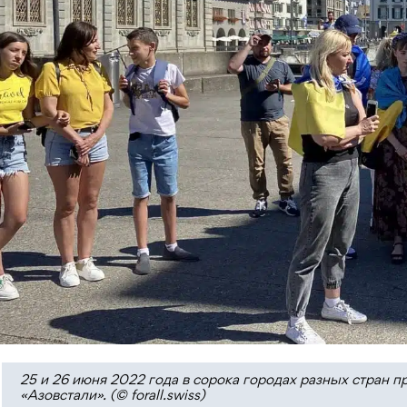
25 и 26 июня 2022 года в сорока городах разных стран
«Азовстали». (© forall.swiss)