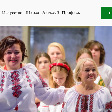
Новости
,
Общество
»
Неувядающая червона калина с Зар
п
Искусство
Школа
Литклуб
Профиль