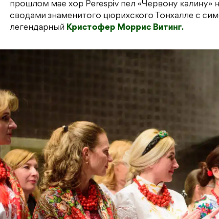
прошлом мае хор Perespiv пел «Червону калину» 
сводами знаменитого цюрихского Тонхалле с си
легендарный
Кристофер Моррис Витинг.