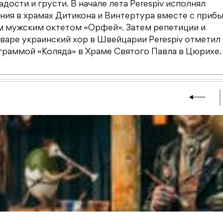
ости и грусти. В начале лета Perespiv исполнял
ния в храмах Дитикона и Винтертура вместе с при
м мужским октетом «Орфей». Затем репетиции и
нваре украинский хор в Швейцарии Perespiv отметил
аммой «Коляда» в Храме Святого Павла в Цюрихе.