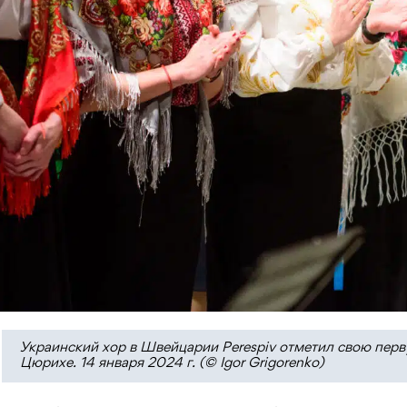
Украинский хор в Швейцарии Perespiv отметил свою перв
Цюрихе. 14 января 2024 г. (© Igor Grigorenko)