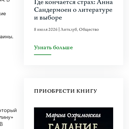
ч. В
Где кончается страх: Анна
Сандермоен о литературе
кие
и выборе
8 июля 2026
|
Литклуб
,
Общество
аины.
Узнать больше
ПРИОБРЕСТИ КНИГУ
который
алину»
 В