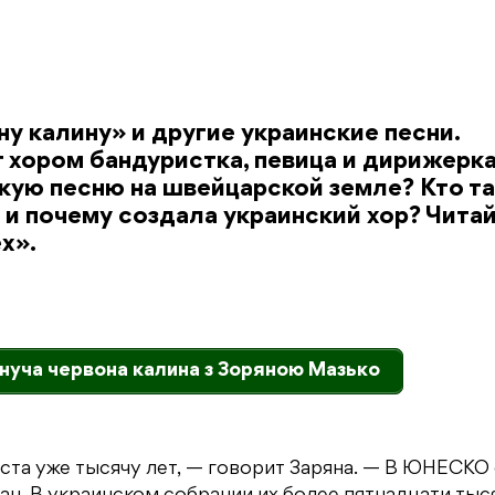
ну калину» и другие украинские песни.
т хором бандуристка, певица и дирижерк
кую песню на швейцарской земле? Кто т
и и почему создала украинский хор? Чита
х».
нуча червона калина з Зоряною Мазько
уста уже тысячу лет, — говорит Заряна. — В ЮНЕСКО