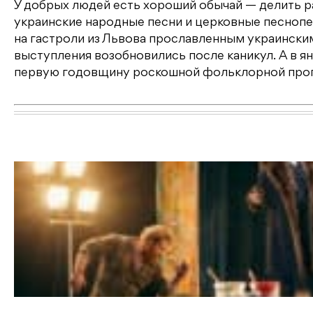
У добрых людей есть хороший обычай — делить рад
украинские народные песни и церковные песнопе
на гастроли из Львова прославленным украински
выступления возобновились после каникул. А в я
первую годовщину роскошной фольклорной прогр