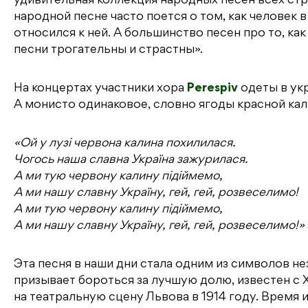
удивительная коллекция народных песен всех стра
народной песне часто поется о том, как человек 
относился к ней. А большинство песен про то, ка
песни трогательны и страстны».
На концертах участники хора
Perespiv
одеты в ук
А монисто одинаковое, словно ягоды красной кал
«Ой у лузі червона калина похилилася.
Чогось наша славна Україна зажурилася.
А ми тую червону калину підіймемо,
А ми нашу славну Україну, гей, гей, розвеселимо!
А ми тую червону калину підіймемо,
А ми нашу славну Україну, гей, гей, розвеселимо!»
Эта песня в наши дни стала одним из символов н
призывает бороться за лучшую долю, известен с 
на театральную сцену Львова в 1914 году. Время