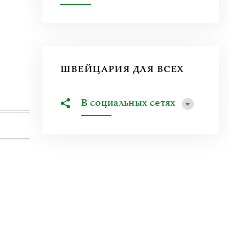
23 июня 2026
|
Искусство
Молдова между фресками, дронами 
На стыке границ Швейцарии, Франции и Гер
искусства Art Basel. Она объединила на четыре
ШВЕЙЦАРИЯ ДЛЯ ВСЕХ
Узнать больше
В социальных сетях