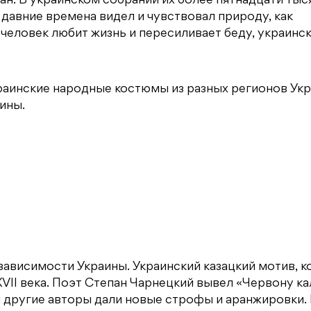
н. В украинском собрании их более пятнадцати тыся
в давние времена видел и чувствовал природу, как
к человек любит жизнь и пересиливает беду, украинс
раинские народные костюмы из разных регионов Укр
ины.
езависимости Украины. Украинский казацкий мотив, 
XVII века. Поэт Степан Чарнецкий вывел «Червону к
 и другие авторы дали новые строфы и аранжировки.