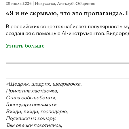
29 июля 2026
|
Искусство
,
Литклуб
,
Общество
«Я и не скрываю, что это пропаганда».
В российских соцсетях набирает популярность му
созданная с помощью AI-инструментов. Видеоряд 
Узнать больше
«Щедрик, щедрик, щедрівочка,
Прилетіла ластівочка,
Стала собі щебетати,
Господаря викликати.
Вийди, вийди, господарю,
Подивися на кошару.
Там овечки покотились,