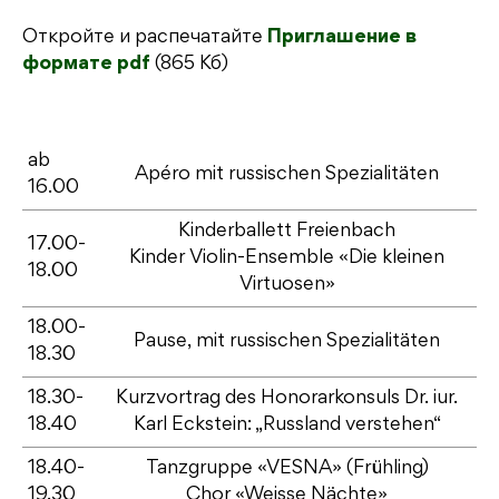
Откройте и распечатайте
Приглашение в
формате pdf
(865 Кб)
ab
Apéro mit russischen Spezialitäten
16.00
Kinderballett Freienbach
17.00-
Kinder Violin-Ensemble «Die kleinen
18.00
Virtuosen»
18.00-
Pause, mit russischen Spezialitäten
18.30
18.30-
Kurzvortrag des Honorarkonsuls Dr. iur.
18.40
Karl Eckstein: „Russland verstehen“
18.40-
Tanzgruppe «VESNA» (Frühling)
19.30
Chor «Weisse Nächte»