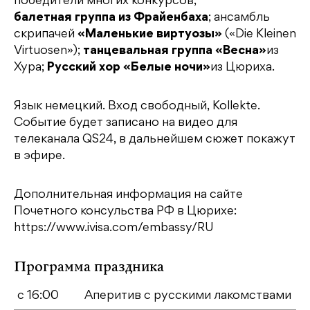
победители многих конкурсов,
балетная группа из Фрайенбаха
; ансамбль
скрипачей
«Маленькие виртуозы»
(«Die Kleinen
Virtuosen»);
танцевальная группа «Весна»
из
Хура;
Русский хор «Белые ночи»
из Цюриха.
Язык немецкий. Вход свободный, Коllekte.
Событие будет записано на видео для
телеканала QS24, в дальнейшем сюжет покажут
в эфире.
Дополнительная информация на сайте
Почетного консульства РФ в Цюрихе:
https://www.ivisa.com/embassy/RU
Программа праздника
с 16:00
Аперитив с русскими лакомствами