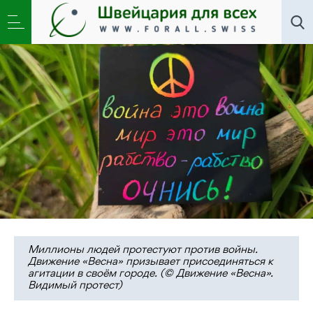
Новости
,
Общество
,
Школа
»
Поддерживать тех,
кто борется. Бороться самим!
Миллионы людей протестуют против войны.
Движение «Весна» призывает присоединяться к
агитации в своём городе. (© Движение «Весна».
Видимый протест)