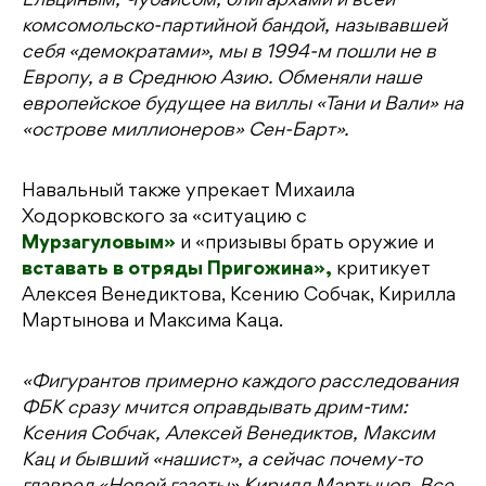
Ельциным, Чубайсом, олигархами и всей
комсомольско-партийной бандой, называвшей
себя «демократами», мы в 1994-м пошли не в
Европу, а в Среднюю Азию. Обменяли наше
европейское будущее на виллы «Тани и Вали» на
«острове миллионеров» Сен-Барт».
Навальный также упрекает Михаила
Ходорковского за «ситуацию с
Мурзагуловым»
и «призывы брать оружие и
вставать в отряды Пригожина»,
критикует
Алексея Венедиктова, Ксению Собчак, Кирилла
Мартынова и Максима Каца.
«Фигурантов примерно каждого расследования
ФБК сразу мчится оправдывать дрим-тим:
Ксения Собчак, Алексей Венедиктов, Максим
Кац и бывший «нашист», а сейчас почему-то