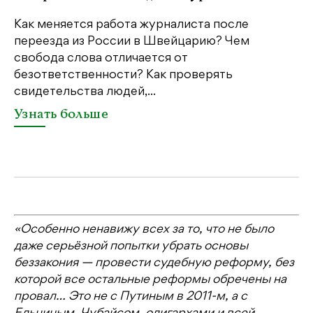
м
Как меняется работа журналиста после
переезда из России в Швейцарию? Чем
Чт
свобода слова отличается от
по
безответственности? Как проверять
по
свидетельства людей,...
се
Узнать больше
У
«Особенно ненавижу всех за то, что не было
даже серьёзной попытки убрать основы
беззакония — провести судебную реформу, без
которой все остальные реформы обречены на
провал… Это не с Путиным в 2011-м, а с