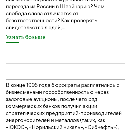
Как меняется работа журналиста после
переезда из России в Швейцарию? Чем
Чт
свобода слова отличается от
по
безответственности? Как проверять
по
свидетельства людей,...
се
Узнать больше
У
В конце 1995 года бюрократы расплатились с
бизнесменами госсобственностью через
залоговые аукционы, после чего ряд
коммерческих банков получил акции
стратегических предприятий-производителей
энергоносителей и металлов (таких, как
«ЮКОС», «Норильский никель», «Сибнефть»),