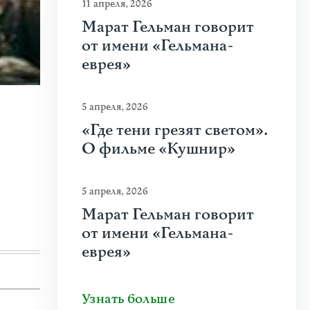
11 апреля, 2026
Марат Гельман говорит
от имени «Гельмана-
еврея»
5 апреля, 2026
23 июня 2026
|
Искусство
«Где тени грезят светом».
Молдова между фресками, дронами 
О фильме «Кушнир»
На стыке границ Швейцарии, Франции и Гер
искусства Art Basel. Она объединила на четыре
5 апреля, 2026
Узнать больше
Марат Гельман говорит
от имени «Гельмана-
еврея»
Узнать больше