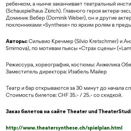
ребенком, а нынче заканчивает театральный инст
(Schauspielhaus Zürich). Главного героя актера-э
Доминик Вебер (Dominik Weber), он и другие акт
поклонниками «Synthese» по ярким ролям в пред
Авторы:
Сильвио Кречмер (Silvio Kretschmer) и А
Smirnova), по мотивам пьесы «Страх сцены» («Lamp
Режиссура, хореография, костюмы: Анжелика О
Заместитель директора: Изабель Майер
Театр и бар открываются за 30 минут до начала сп
Стоимость билетов: CHF 35.- / 25.- со скидкой.
Заказ билетов на сайте Theater und TheaterStud
http://www.theatersynthese.ch/spielplan.html