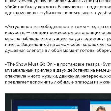
швам. Исчезнувшая погибла? Жива? Ответы не зна
убийства был у каждого. В закулисье – подозрени
адская машина шоубизнеса перемалывает судьбы
«Актуальность, злободневность темы – то, что о
искусств, — говорит режиссер-постановщик спе
многие наблюдают ситуацию, когда люди живут ряд
ничего. Зацикленный на самом себе человек легко
душевная слепота в любой момент готовы обернут
«The Show Must Go On!» в постановке театра «Synt
музыкальный триллер в двух действиях на немец
спектакле много музыки, движения, интересных 
предлагает вспомнить любимые эпизоды из мюзиклов