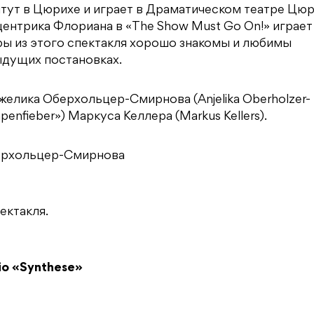
итут в Цюрихе и играет в Драматическом театре Цю
ксцентрика Флориана в «The Show Must Go On!» играет
еры из этого спектакля хорошо знакомы и любимы
ыдущих постановках.
нжелика Оберхольцер-Смирнова (Anjelika Oberholzer-
enfieber») Маркуса Келлера (Markus Kellers).
берхольцер-Смирнова
ектакля.
io «Synthese»