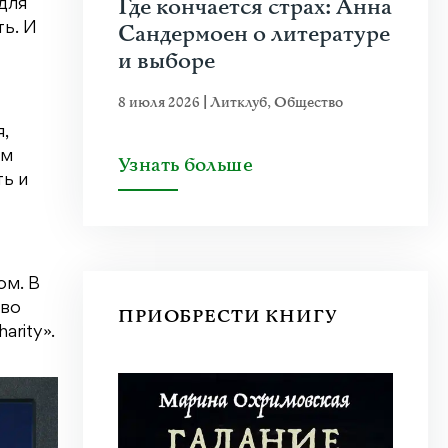
Где кончается страх: Анна
для
Сандермоен о литературе
ть. И
и выборе
8 июля 2026
|
Литклуб
,
Общество
,
ем
Узнать больше
ть и
ом. В
тво
ПРИОБРЕСТИ КНИГУ
arity».