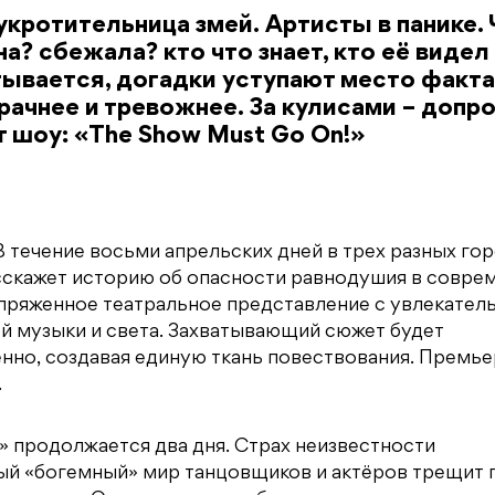
укротительница змей. Артисты в панике.
а? сбежала? кто что знает, кто её видел
ывается, догадки уступают место факта
ачнее и тревожнее. За кулисами – допр
т шоу: «The Show Must Go On!»
В течение восьми апрельских дней в трех разных го
сскажет историю об опасности равнодушия в совре
апряженное театральное представление с увлекател
й музыки и света. Захватывающий сюжет будет
енно, создавая единую ткань повествования. Премь
.
» продолжается два дня. Страх неизвестности
ый «богемный» мир танцовщиков и актёров трещит 