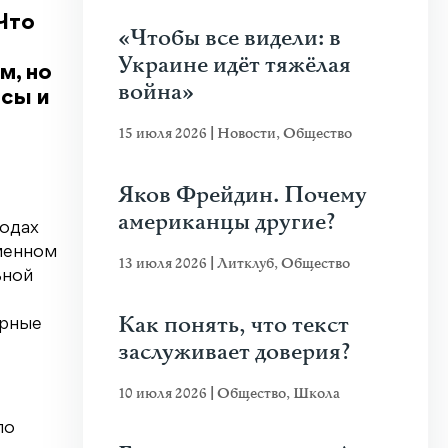
 Что
«Чтобы все видели: в
Украине идёт тяжёлая
м, но
война»
осы и
15 июля 2026
|
Новости
,
Общество
Яков Фрейдин. Почему
американцы другие?
родах
менном
13 июля 2026
|
Литклуб
,
Общество
ьной
Как понять, что текст
ерные
заслуживает доверия?
10 июля 2026
|
Общество
,
Школа
по