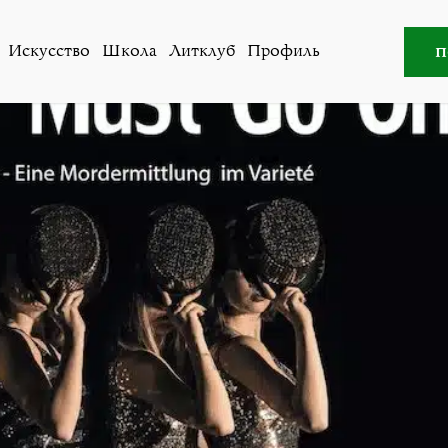
ство
»
Премьера в театре «Synthese» — «The Show Must G
п
Искусство
Школа
Литклуб
Профиль