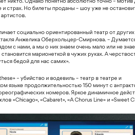
ет никто. Однако понятно абсолютно точно – мотив 
е и страх. Но билеты проданы – шоу уже не останови
 артистов.
тличает социально ориентированный театр от других
ктакля Анжелика Оберхольцер-Смирнова. – Думается
ом с нами, а мы о них знаем очень мало или не зна
 становится марионеткой в чужих руках. А черствос
ься бедой для нас самих».
hese» – убийство и водевиль – театр в театре и
ком языке продолжительностью 150 минут с антракт
хореографических номеров. Яркое динамичное дейс
 «Chicago», «Cabaret», «A Chorus Line» и «Sweet Ch