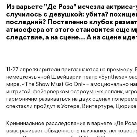
Из варьете "Де Роза" исчезла актриса-
случилось с девушкой: убита? похищен
последний? Постепенно клубок размат
атмосфера от этого становится еще мр
следствие, а на сцене… А на сцене иде
11-27 апреля зрители приглашаются на премьеру. 
немецкоязычной Швейцарии театр «Synthese» ра
мире. «The Show Must Go On!» – эмоционально н
интригой, фейерверком остроумных реплик, игро
гармонично развиваться на двух сценах поперем
спектакли пройдут в Устере, Винтертуре, Цюрихе
Криминальное расследование в варьете «Де Роза
выворачивает обыденность наизнанку, легковесн