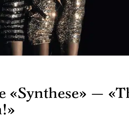
е «Synthese» — «T
!»