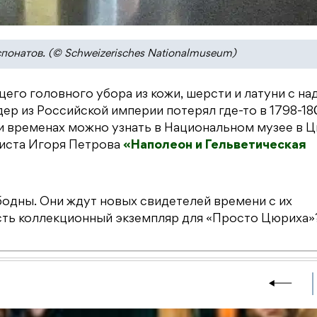
спонатов. (© Schweizerisches Nationalmuseum)
щего головного убора из кожи, шерсти и латуни с н
ер из Российской империи потерял где-то в 1798-1
и временах можно узнать в Национальном музее в 
ициста Игоря Петрова
«Наполеон и Гельветическая
бодны. Они ждут новых свидетелей времени с их
есть коллекционный экземпляр для «Просто Цюриха»