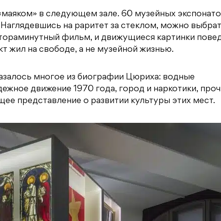
 «маяком» в следующем зале. 60 музейных экспонат
 Наглядевшись на раритет за стеклом, можно выбрат
лутораминутный фильм, и движущиеся картинки пове
т жил на свободе, а не музейной жизнью.
казалось многое из биографии Цюриха: водные
дежное движение 1970 года, город и наркотики, про
ее представление о развитии культуры этих мест.