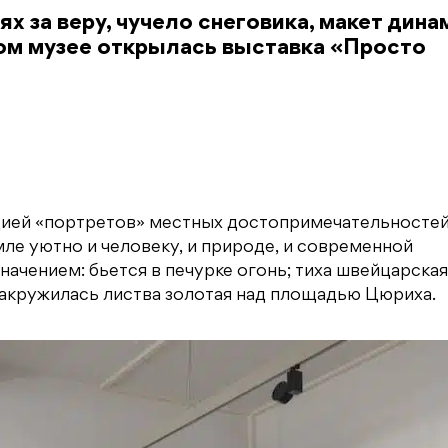
х за веру, чучело снеговика, макет дина
м музее открылась выставка «Просто
кцией «портретов» местных достопримечательностей
мле уютно и человеку, и природе, и современной
значением: бьется в печурке огонь; тиха швейцарская
закружилась листва золотая над площадью Цюриха.