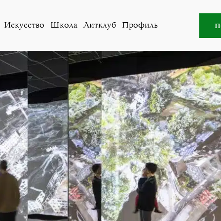
и
,
Общество
»
«Просто Цюрих» – игры, цифры, шапка-гр
п
Искусство
Школа
Литклуб
Профиль