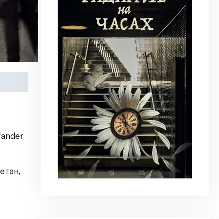
fander
етан,