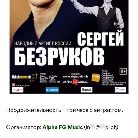
Продолжительность – три часа с антрактом.
Организатор:
Alpha FG Music
(
in
**
@
**
gi.ch
)