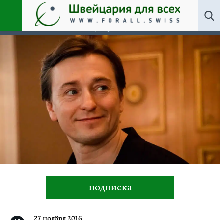
Искусство
»
Сергей Безруков. Моноспектакль «И
жизнь, и театр, и кино». В Женеве и Цюрихе
(Хорген)
подписка
27 ноября 2016