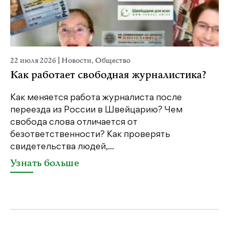
22 июля 2026
|
Новости
,
Общество
20
Как работает свободная журналистика?
П
м
Как меняется работа журналиста после
переезда из России в Швейцарию? Чем
Чт
свобода слова отличается от
по
безответственности? Как проверять
по
свидетельства людей,...
се
Узнать больше
У