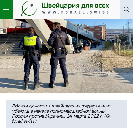
Новости
,
Общество
»
Швейцария думает, как
вернуть украинских беженцев в Украину
Вблизи одного из швейцарских федеральных
убежищ в начале полномасштабной войны
России против Украины. 24 марта 2022 г. (©
forall.swiss)