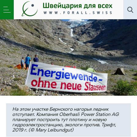
Новости
,
Общество
»
Сила воды и сопротивление.
Опыт Швейцарии
На этом участке Бернского нагорья ледник
отступает. Компания Oberhasli Power Station AG
планирует построить тут плотину и новую
гидроэлектростанцию, экологи против. Трифт,
2019 г. (© Mary Leibundgut)