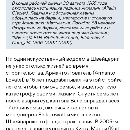
В конце рабочей смены 30 августа 1965 года
откололась часть языка ледника Аллалин (Allalin
Glacier). Ледяная и обломочная лавина
обрушилась на бараки, мастерские и столовую
стройплощадки Маттмарка. Погибло 88 человек.
Разрушенные бараки, спасательные работы и
очистка после откола части ледника Аллалин,
1965 г. (© ETH-Bibliothek Zürich, Bildarchiv /
Com_L14-0616-0002-0002)
Ни один искусственный водоем в Швейцарии
не унес столько жизней во время
строительства. Арманто Лователь (Armanto
Lovatel) в 16 лет подрабатывал на этой стройке
летом, чтобы помочь семье, и видел жуткую
катастрофу своими глазами. Спустя семь лет
после аварии суд кантона Вале оправдал всех
17 обвиняемых, включая инженеров и
менеджеров Elektrowatt и чиновников
Швейцарского фонда страхования. В 2005-м
расследование журналиста Курта Марти (Kurt