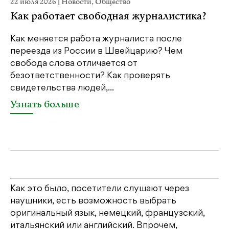
22 июля 2026
|
Новости
,
Общество
20
Как работает свободная журналистика?
П
м
Как меняется работа журналиста после
переезда из России в Швейцарию? Чем
Чт
свобода слова отличается от
по
безответственности? Как проверять
по
свидетельства людей,...
се
Узнать больше
У
Как это было, посетители слушают через
наушники, есть возможность выбрать
оригинальный язык, немецкий, французский,
итальянский или английский. Впрочем,