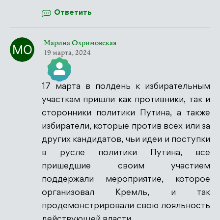
Антиспам от CleanTalk
Ответить
Марина Охримовская
19 марта, 2024
17 марта в полдень к избирательным
Значок &quot;Реальный человек&quot;
участкам пришли как противники, так и
сторонники политики Путина, а также
избиратели, которые против всех или за
других кандидатов, чьи идеи и поступки
Антиспам от CleanTalk
в русле политики Путина, все
пришедшие своим участием
поддержали мероприятие, которое
организовал Кремль, и так
продемонстрировали свою лояльность
действующей власти.