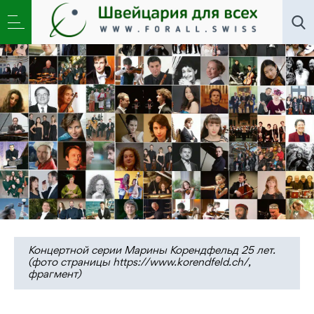
Искусство
,
Новости
»
25 лет с Мариной
Корендфельд и музыкой экстра-класса
Концертной серии Марины Корендфельд 25 лет.
(фото страницы https://www.korendfeld.ch/,
фрагмент)