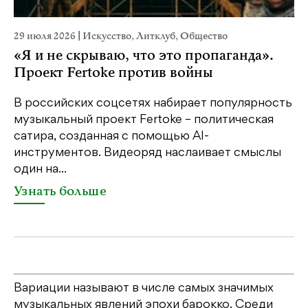
29 июля 2026
|
Искусство
,
Литклуб
,
Общество
23
«Я и не скрываю, что это пропаганда».
М
Проект Fertoke против войны
р
В российских соцсетях набирает популярность
На
музыкальный проект Fertoke – политическая
Ге
сатира, созданная с помощью AI-
яр
инструментов. Видеоряд наслаивает смыслы
об
один на...
У
Узнать больше
Вариации называют в числе самых значимых
музыкальных явлений эпохи барокко. Среди