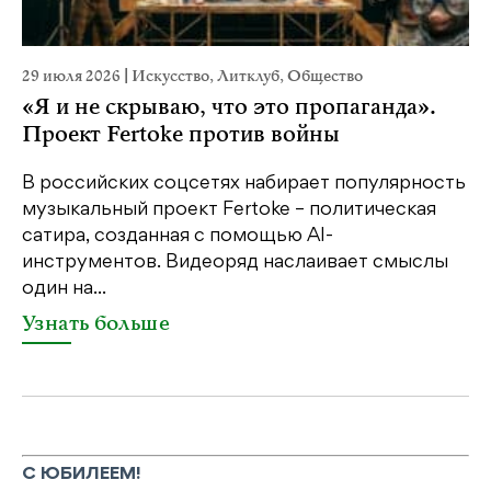
29 июля 2026
|
Искусство
,
Литклуб
,
Общество
23
«Я и не скрываю, что это пропаганда».
М
Проект Fertoke против войны
р
В российских соцсетях набирает популярность
На
музыкальный проект Fertoke – политическая
Ге
сатира, созданная с помощью AI-
яр
инструментов. Видеоряд наслаивает смыслы
об
один на...
У
Узнать больше
С ЮБИЛЕЕМ!