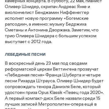
камерных концерта. В субботу, 22 мая, пианист
Оливер Шнидер, скрипач Андреас Янке и
виолончелист Бенджамин Ниффенеггер
исполнят новую программу «Богемские
рапсодии», а именно: музыку Бедржиха
Сметаны и Антонина Дворжака. Заметим, что
трио Оливера Шнидера с большим успехом
выступает с 2012 года.
ЛЕБЕДИНЫЕ ПЕСНИ
В воскресный день 23 мая под сводами
реформатской церкви Веттингена прозвучат
«Лебединая песня» Франца Шуберта и четыре
песни Рихарда Штрауса. Оливер Шнидер будет
сопровождать тенора Даниэля Беле, который
удостоен приза Opus Klassik «Певец года 2020».
А первый компакт-диск Беле назвали среди 15
лучших записей Метрополитен-опера ещё в