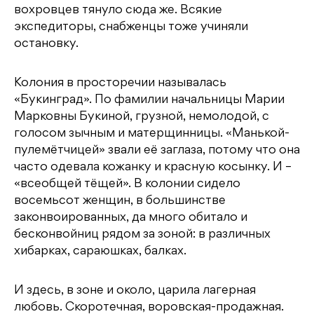
вохровцев тянуло сюда же. Всякие
экспедиторы, снабженцы тоже учиняли
остановку.
Колония в просторечии называлась
«Букинград». По фамилии начальницы Марии
Марковны Букиной, грузной, немолодой, с
голосом зычным и матерщинницы. «Манькой-
пулемётчицей» звали её заглаза, потому что она
часто одевала кожанку и красную косынку. И –
«всеобщей тёщей». В колонии сидело
восемьсот женщин, в большинстве
законвоированных, да много обитало и
бесконвойниц рядом за зоной: в различных
хибарках, сараюшках, балках.
И здесь, в зоне и около, царила лагерная
любовь. Скоротечная, воровская-продажная.