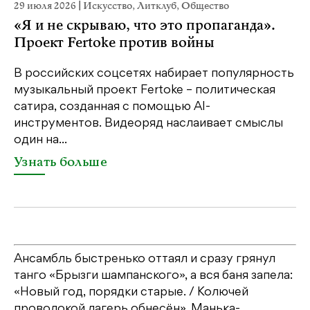
29 июля 2026
|
Искусство
,
Литклуб
,
Общество
19
«Я и не скрываю, что это пропаганда».
Я
Проект Fertoke против войны
«М
ме
В российских соцсетях набирает популярность
дл
музыкальный проект Fertoke – политическая
сатира, созданная с помощью AI-
У
инструментов. Видеоряд наслаивает смыслы
один на...
Узнать больше
Ансамбль быстренько оттаял и сразу грянул
танго «Брызги шампанского», а вся баня запела:
«Новый год, порядки старые. / Колючей
проволокой лагерь обнесён». Манька-