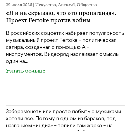
29 июля 2026
|
Искусство
,
Литклуб
,
Общество
19
«Я и не скрываю, что это пропаганда».
Я
Проект Fertoke против войны
«М
ме
В российских соцсетях набирает популярность
дл
музыкальный проект Fertoke – политическая
сатира, созданная с помощью AI-
У
инструментов. Видеоряд наслаивает смыслы
один на...
Узнать больше
Забеременеть или просто побыть с мужиками
хотели все. Потому в одном из бараков, под
названием «индия» – топили там жарко – на