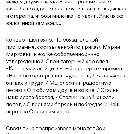
между двумя глазастыми воровайками. А
зазноба позади сидела, почти в затылок дышала
и стерегла, чтобы милёнка не увели. У меня же
вился иной замысел…
Концерт шёл вяло. По обязательной
программе, составленной по приказу Марии
Марковны и ею же собственноручно
утвержденной. Свой лагерный хор спел
«Катюшу» и официальный шлягер тех времен:
«На просторах родины чудесной, / Закаляясь в
битвах и труде, / Мы сложили радостную
песню / О любимом друге и вожде. / Сталин
наша слава боевая, / Сталин нашей юности
полет, / С песнями борясь и побеждая, / Наш
народ за Сталиным идет».
Своя чтица воспроизвела монолог Зои