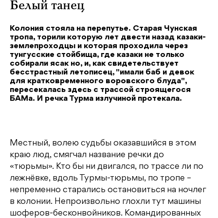
Белый танец
Колония стояла на перепутье. Старая Чунская
тропа, торили которую лет двести назад казаки-
землепроходцы и которая проходила через
тунгусские стойбища, где казаки не только
собирали ясак но, и, как свидетельствует
бесстрастный летописец, "имали баб и девок
для кратковременного воровского блуда",
пересекалась здесь с трассой строящегося
БАМа. И речка Турма излучиной протекала.
Местный, волею судьбы оказавшийся в этом
краю люд, смягчал название речки до
«тюрьмы». Кто бы ни двигался, по трассе ли по
лежнёвке, вдоль Турмы-тюрьмы, по тропе –
непременно старались остановиться на ночлег
в колонии. Непроизвольно глохли тут машины
шоферов-бесконвойников. Командированных