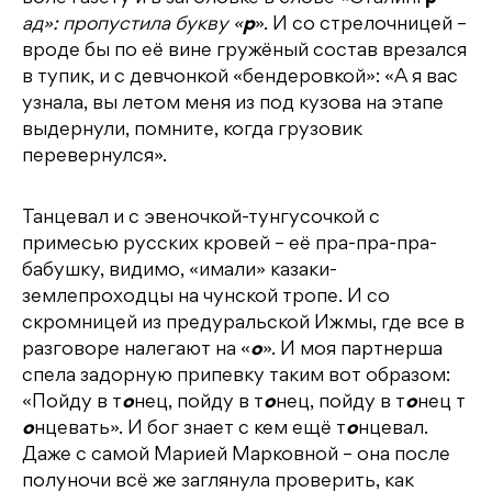
ад»: пропустила букву «
р
». И со стрелочницей –
вроде бы по её вине гружёный состав врезался
в тупик, и с девчонкой «бендеровкой»: «А я вас
узнала, вы летом меня из под кузова на этапе
выдернули, помните, когда грузовик
перевернулся».
Танцевал и с эвеночкой-тунгусочкой с
примесью русских кровей – её пра-пра-пра-
бабушку, видимо, «имали» казаки-
землепроходцы на чунской тропе. И со
скромницей из предуральской Ижмы, где все в
разговоре налегают на «
о
». И моя партнерша
спела задорную припевку таким вот образом:
«Пойду в т
о
нец, пойду в т
о
нец, пойду в т
о
нец т
о
нцевать». И бог знает с кем ещё т
о
нцевал.
Даже с самой Марией Марковной – она после
полуночи всё же заглянула проверить, как