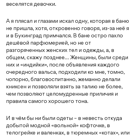
веселятся девочки.
А я плясал и глазами искал одну, которая в баню
не пришла, хотя, откровенно говоря, из-за неё я
и в Букинград примчался. В бане остро пахло
дешёвой парфюмерией, но не от
разгоряченных женских тел и одежды, а, в
общем, скажу позднее… Женщины, были среди
них и «индийки», после объявления каждого
очередного вальса, подходили ко мне, томно,
чопорно, благовоспитанно, жеманно делали
книксен и позволяли взять за талию не более,
чем позволяют целомудренные приличия и
правила самого хорошего тона.
И в чём бы ни были одеты – в невесть откуда
добытой модной «вольной» кофточке, в
телогрейке и валенках, в тюремных «котах», или