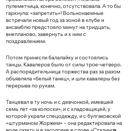
пулеметчица, конечно, отсутствовала. А то бы
гаркнула: «запретить»! Вольнонаемные
встречали новый год за зоной в клубе и
ансамблю предстояло минут на тридцать,
внепланово, завернуть и к ним с
поздравлением.
Потом принесли балалайку и состоялись
танцы. Кавалеров было от силы трое-четверо.
А распорядительница торжества раз за разом
объявляла «белый танец», и шли кавалеры без
перерыва по рукам.
Танцевал в ту ночь и с девчонкой, имевшей
семь лет «за колоски», и с кладовщицей, у
которой украли спецодежду, и с булгаковской
«штурманом Жоржем» – она редактировала на
воле газету и в заголовке в слове «Сталинг
р