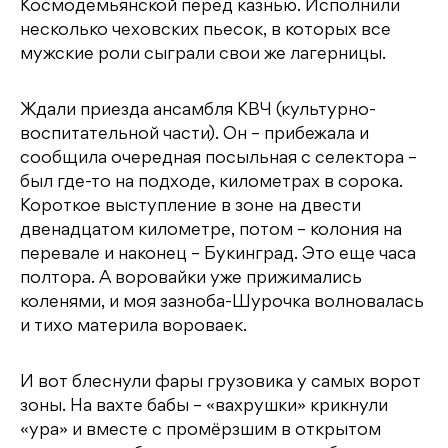
Космодемьянской перед казнью. Исполнили
несколько чеховских пьесок, в которых все
мужские роли сыграли свои же лагерницы.
Ждали приезда ансамбля КВЧ (культурно-
воспитательной части). Он – прибежала и
сообщила очередная посыльная с селектора –
был где-то на подходе, километрах в сорока.
Короткое выступление в зоне на двести
двенадцатом километре, потом – колония на
перевале и наконец – Букинград. Это еще часа
полтора. А воровайки уже прижимались
коленями, и моя зазноба-Шурочка волновалась
и тихо материла вороваек.
И вот блеснули фары грузовика у самых ворот
зоны. На вахте бабы – «вахрушки» крикнули
«ура» и вместе с промёрзшим в открытом