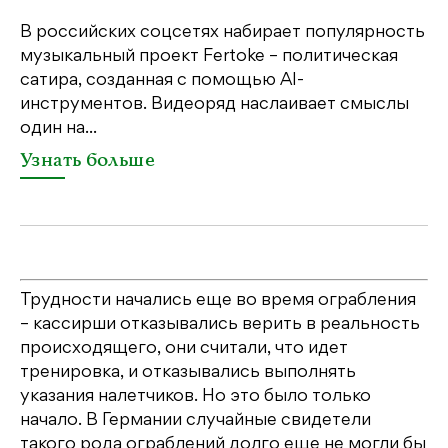
Ка
пе
В российских соцсетях набирает популярность
св
музыкальный проект Fertoke – политическая
бе
сатира, созданная с помощью AI-
св
инструментов. Видеоряд наслаивает смыслы
один на...
У
Узнать больше
Трудности начались еще во время ограбления
– кассирши отказывались верить в реальность
происходящего, они считали, что идет
тренировка, и отказывались выполнять
указания налетчиков. Но это было только
начало. В Германии случайные свидетели
такого рода ограблений долго еще не могли бы