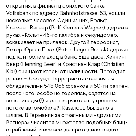
открытия, в филиал цюрихского банка
Volksbank по адресу Bahnhofstrasse, 53, вошли
несколько человек. Один из них, Рольф
Клеменс Вагнер (Rolf Klemens Wagner), держа в
руках «Кольт» 45-го калибра и секундомер,
вскакивает на прилавок. Другой террорист,
Петер Юрген Боок (Peter Jürgen Boock) держит
под контролем вход в банк. Еще двое, Хеннинг
Беер (Henning Beer) и Кристиан Клар (Christian
Klar) очищают кассы от наличности. Проходит
ровно 50 секунд. Террористы становятся
обладателями 548 065 франков и 50-ти раппен,
после чего, особо не торопясь, садятся на
велосипеды (!) и растворяются в утреннем
потоке автомобилей. Казалось бы, дело в
шляпе. В Германии за отчаянными «друзьями
Вагнера» числится множество подобных блиц-
ограблений, и все всегда проходило гладко.