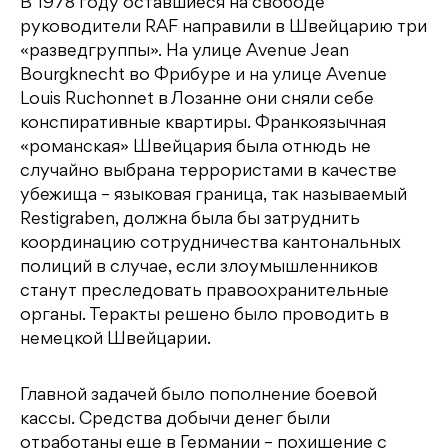
В 1978 году оставшиеся на свободе
руководители RAF направили в Швейцарию три
«разведгруппы». На улице Avenue Jean
Bourgknecht во Фрибуре и на улице Avenue
Louis Ruchonnet в Лозанне они сняли себе
конспиративные квартиры. Франкоязычная
«романская» Швейцария была отнюдь не
случайно выбрана террористами в качестве
убежища – языковая граница, так называемый
Restigraben, должна была бы затруднить
координацию сотрудничества кантональных
полиций в случае, если злоумышленников
станут преследовать правоохранительные
органы. Теракты решено было проводить в
немецкой Швейцарии.
Главной задачей было пополнение боевой
кассы. Средства добычи денег были
отработаны еще в Германии – похищение с