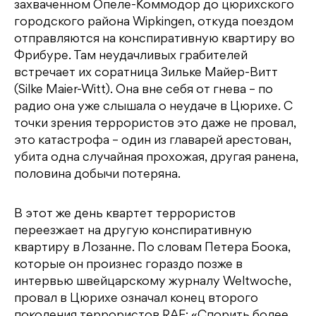
захваченном Опеле-Коммодор до цюрихского
городского района Wipkingen, откуда поездом
отправляются на конспиративную квартиру во
Фрибуре. Там неудачливых грабителей
встречает их соратница Зильке Майер-Витт
(Silke Maier-Witt). Она вне себя от гнева – по
радио она уже слышала о неудаче в Цюрихе. С
точки зрения террористов это даже не провал,
это катастрофа – один из главарей арестован,
убита одна случайная прохожая, другая ранена,
половина добычи потеряна.
В этот же день квартет террористов
переезжает на другую конспиративную
квартиру в Лозанне. По словам Петера Боока,
которые он произнес гораздо позже в
интервью швейцарскому журналу Weltwoche,
провал в Цюрихе означал конец второго