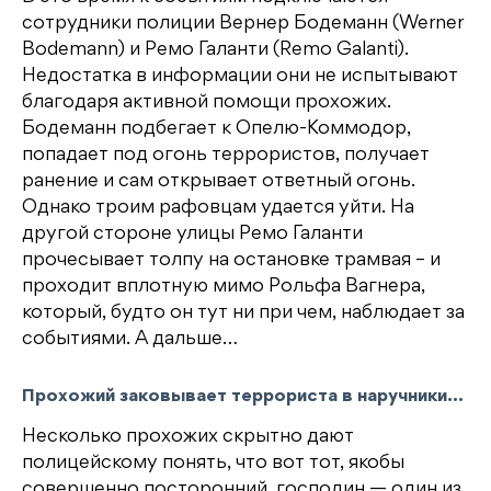
сотрудники полиции Вернер Бодеманн (Werner
Bodemann) и Ремо Галанти (Remo Galanti).
Недостатка в информации они не испытывают
благодаря активной помощи прохожих.
Бодеманн подбегает к Опелю-Коммодор,
попадает под огонь террористов, получает
ранение и сам открывает ответный огонь.
Однако троим рафовцам удается уйти. На
другой стороне улицы Ремо Галанти
прочесывает толпу на остановке трамвая – и
проходит вплотную мимо Рольфа Вагнера,
который, будто он тут ни при чем, наблюдает за
событиями. А дальше…
Прохожий заковывает террориста в наручники…
Несколько прохожих скрытно дают
полицейскому понять, что вот тот, якобы
совершенно посторонний, господин — один из