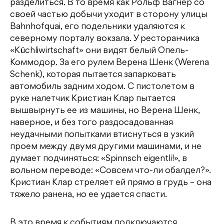
разделиться. В то время как Рольф Вагнер со
своей частью добычи уходит в сторону улицы
Bahnhofquai, его подельники удаляются к
северному порталу вокзала. У ресторанчика
«Küchliwirtschaft» они видят белый Опель-
Коммодор. За его рулем Верена Шенк (Werena
Schenk), которая пытается запарковать
автомобиль задним ходом. С пистолетом в
руке налетчик Кристиан Клар пытается
вышвырнуть ее из машины, но Верена Шенк,
наверное, и без того раздосадованная
неудачными попытками втиснуться в узкий
проем между двумя другими машинами, и не
думает подчиняться: «Spinnsch eigentli!», в
вольном переводе: «Совсем что-ли обалдел?».
Кристиан Клар стреляет ей прямо в грудь – она
тяжело ранена, но ее удается спасти.
В это время к событиям подключаются