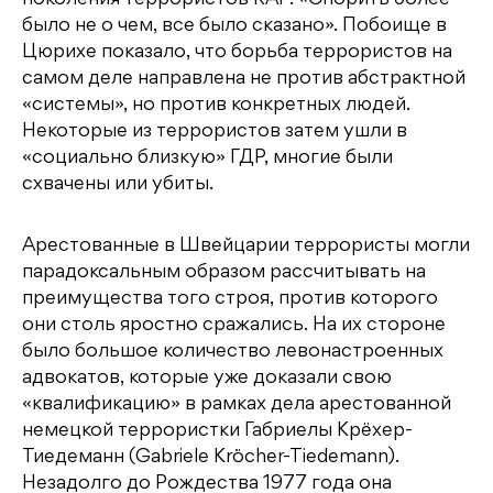
поколения террористов RAF: «Спорить более
было не о чем, все было сказано». Побоище в
Цюрихе показало, что борьба террористов на
самом деле направлена не против абстрактной
«системы», но против конкретных людей.
Некоторые из террористов затем ушли в
«социально близкую» ГДР, многие были
схвачены или убиты.
Арестованные в Швейцарии террористы могли
парадоксальным образом рассчитывать на
преимущества того строя, против которого
они столь яростно сражались. На их стороне
было большое количество левонастроенных
адвокатов, которые уже доказали свою
«квалификацию» в рамках дела арестованной
немецкой террористки Габриелы Крёхер-
Тиедеманн (Gabriele Kröcher-Tiedemann).
Незадолго до Рождества 1977 года она