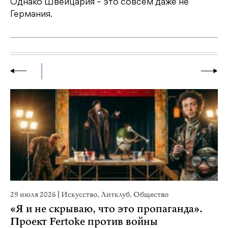
Однако Швейцария – это совсем даже не
Германия.
29 июля 2026
|
Искусство
,
Литклуб
,
Общество
22
«Я и не скрываю, что это пропаганда».
К
Проект Fertoke против войны