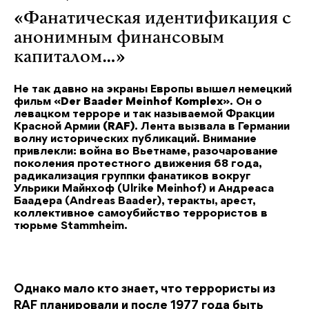
«Фанатическая идентификация с
анонимным финансовым
капиталом…»
Не так давно на экраны Европы вышел немецкий
фильм
«Der Baader Meinhof Komplex»
. Он о
левацком терроре и так называемой Фракции
Красной Армии
(RAF)
. Лента вызвала в Германии
волну исторических публикаций. Внимание
привлекли: война во Вьетнаме, разочарование
поколения протестного движения 68 года,
радикализация группки фанатиков вокруг
Ульрики Майнхоф (Ulrike Meinhof) и Андреаса
Баадера (Andreas Baader), теракты, арест,
коллективное самоубийство террористов в
тюрьме Stammheim.
Однако мало кто знает, что террористы из
RAF планировали и после 1977 года быть