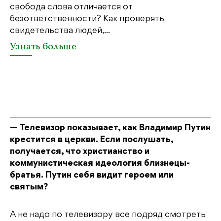
свобода слова отличается от
по
безответственности? Как проверять
по
свидетельства людей,...
се
Узнать больше
У
— Телевизор показывает, как Владимир Путин
крестится в церкви. Если послушать,
получается, что христианство и
коммунистическая идеология близнецы-
братья. Путин себя видит героем или
святым?
А не надо по телевизору все подряд смотреть