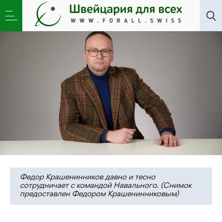
Новости
,
Общество
»
Федор Крашенинников:
политика — всегда социальный эксперимент
Федор Крашенинников давно и тесно
сотрудничает с командой Навального. (Снимок
предоставлен Федором Крашенинниковым)