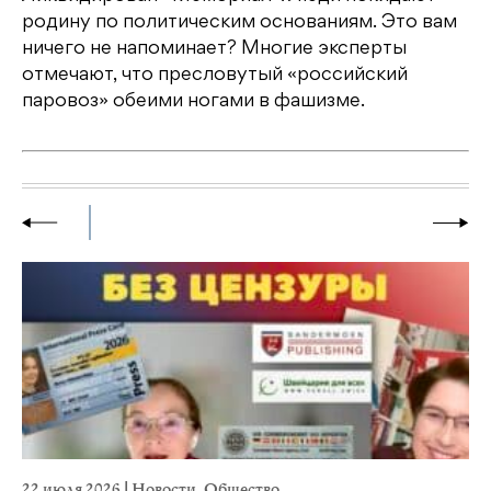
родину по политическим основаниям. Это вам
ничего не напоминает? Многие эксперты
отмечают, что пресловутый «российский
паровоз» обеими ногами в фашизме.
22 июля 2026
|
Новости
,
Общество
20