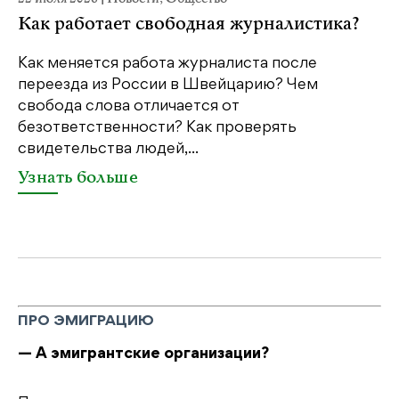
Как работает свободная журналистика?
П
м
Как меняется работа журналиста после
переезда из России в Швейцарию? Чем
Чт
свобода слова отличается от
по
безответственности? Как проверять
по
свидетельства людей,...
се
Узнать больше
У
ПРО ЭМИГРАЦИЮ
— А эмигрантские организации?