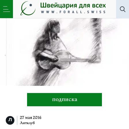
Литклуб
»
Горячая искренность Татьяны Флейшман
подписка
27 мая 2016
Литклуб