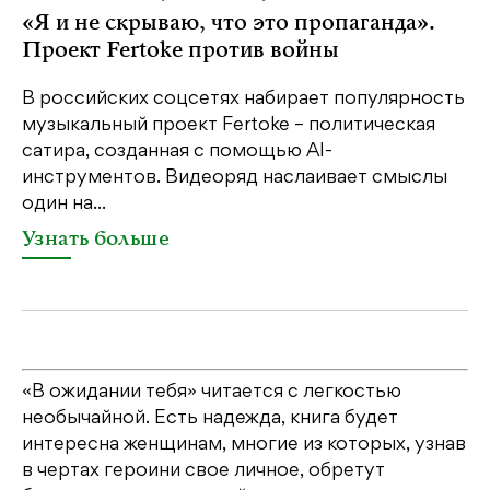
«Я и не скрываю, что это пропаганда».
Я
Проект Fertoke против войны
«М
ме
В российских соцсетях набирает популярность
дл
музыкальный проект Fertoke – политическая
сатира, созданная с помощью AI-
У
инструментов. Видеоряд наслаивает смыслы
один на...
Узнать больше
«В ожидании тебя» читается с легкостью
необычайной. Есть надежда, книга будет
интересна женщинам, многие из которых, узнав
в чертах героини свое личное, обретут