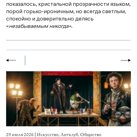
показалось, кристальной прозрачности языком,
порой горько-ироничным, но всегда светлым,
спокойно и доверительно делясь
«
незабываемым никогда»
.
29 июля 2026
|
Искусство
,
Литклуб
,
Общество
19