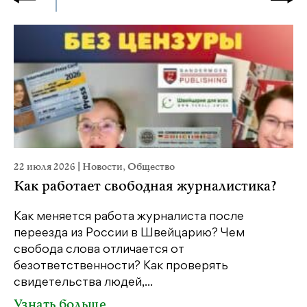
22 июля 2026
|
Новости
,
Общество
20
Как работает свободная журналистика?
П
м
Как меняется работа журналиста после
переезда из России в Швейцарию? Чем
Чт
свобода слова отличается от
по
безответственности? Как проверять
по
свидетельства людей,...
се
Узнать больше
У