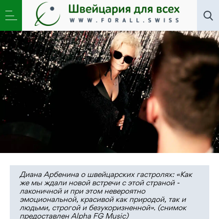
Искусство
,
Новости
,
Общество
»
Какими песнями и
сказками Швейцария будит весну?
Диана Арбенина о швейцарских гастролях: «Как
же мы ждали новой встречи с этой страной -
лаконичной и при этом невероятно
эмоциональной, красивой как природой, так и
людьми, строгой и безукоризненной». (снимок
предоставлен Alpha FG Music)