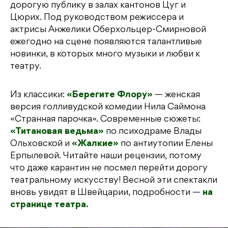
дорогую публику в залах кантонов Цуг и
Цюрих. Под руководством режиссера и
актрисы Анжелики Оберхольцер-Смирновой
ежегодно на сцене появляются талантливые
новинки, в которых много музыки и любви к
театру.
Из классики:
«Берегите Флору»
— женская
версия голливудской комедии Нила Саймона
«Странная парочка». Современные сюжеты:
«Титановая ведьма»
по психодраме Влады
Ольховской и
«Жалкие»
по антиутопии Елены
Ерпылевой. Читайте наши рецензии, потому
что даже карантин не посмел перейти дорогу
театральному искусству! Весной эти спектакли
вновь увидят в Швейцарии, подробности —
на
странице театра.