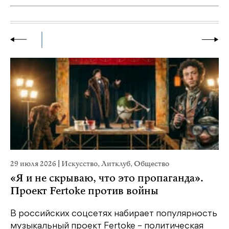
29 июля 2026
|
Искусство
,
Литклуб
,
Общество
23
«Я и не скрываю, что это пропаганда».
М
Проект Fertoke против войны
р
В российских соцсетях набирает популярность
На
музыкальный проект Fertoke – политическая
Ге