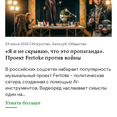
29 июля 2026
|
Искусство
,
Литклуб
,
Общество
23
«Я и не скрываю, что это пропаганда».
М
Проект Fertoke против войны
р
В российских соцсетях набирает популярность
На
музыкальный проект Fertoke – политическая
Ге
сатира, созданная с помощью AI-
яр
инструментов. Видеоряд наслаивает смыслы
об
один на...
У
Узнать больше