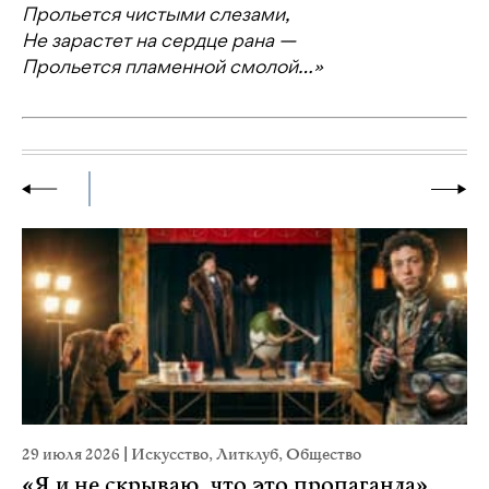
Прольется чистыми слезами,
Не зарастет на сердце рана —
Прольется пламенной смолой…»
29 июля 2026
|
Искусство
,
Литклуб
,
Общество
23
«Я и не скрываю, что это пропаганда».
М