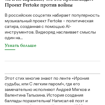
Проект Fertoke против войны
р
В российских соцсетях набирает популярность
На
музыкальный проект Fertoke – политическая
Ге
сатира, созданная с помощью AI-
яр
инструментов. Видеоряд наслаивает смыслы
об
один на...
У
Узнать больше
Этот стих многие знают по ленте «Ирония
судьбы, или С легким паром!», где его
замечательно исполняют Андрей Мягков и
Валентина Талызина. История создания
баллады поразительна! Написал её поэт и