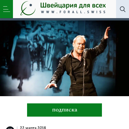
Искусство
,
Новости
»
Максим Аверин: «Все
начинается с любви…» — не вздохи под луной, а
жизнь
подписка
22 марта 2018