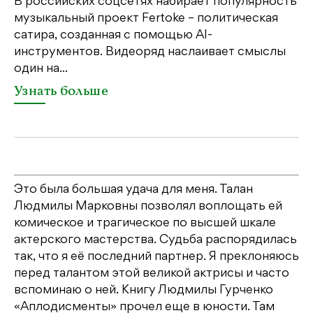
В российских соцсетях набирает популярность
На
музыкальный проект Fertoke – политическая
Ге
сатира, созданная с помощью AI-
яр
инструментов. Видеоряд наслаивает смыслы
об
один на...
У
Узнать больше
Это была большая удача для меня. Талан
Людмилы Марковны позволял воплощать ей
комическое и трагическое по высшей шкале
актерского мастерства. Судьба распорядилась
так, что я её последний партнер. Я преклоняюсь
перед талантом этой великой актрисы и часто
вспоминаю о ней. Книгу Людмилы Гурченко
«Аплодисменты» прочел еще в юности. Там