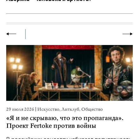
29 июля 2026
|
Искусство
,
Литклуб
,
Общество
23
«Я и не скрываю, что это пропаганда».
М
Проект Fertoke против войны
р