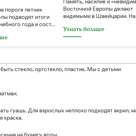
Память, насилие и «невиди
Восточной Европы делают
а пороге летних
видимыми в Швейцарии. Н
олы подводят итоги
чебного года и сост…
Узнать больше
ьше
 быть стекло, оргстекло, пластик. Мы с детьми
ватман.
вать гуашь. Для взрослых неплохо подходят акрил, м
 краска.
есения на бумагу воды.