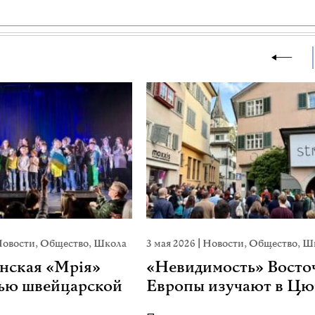
овости
,
Общество
,
Школа
3 мая 2026
|
Новости
,
Общество
,
Ш
нская «Мрія»
«Невидимость» Восто
тью швейцарской
Европы изучают в Цю