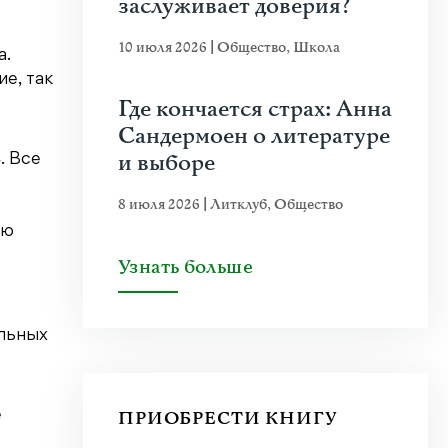
заслуживает доверия?
10 июля 2026
|
Общество
,
Школа
а.
е, так
Где кончается страх: Анна
Сандермоен о литературе
и выборе
. Все
8 июля 2026
|
Литклуб
,
Общество
аю
Узнать больше
ельных
ПРИОБРЕСТИ КНИГУ
е