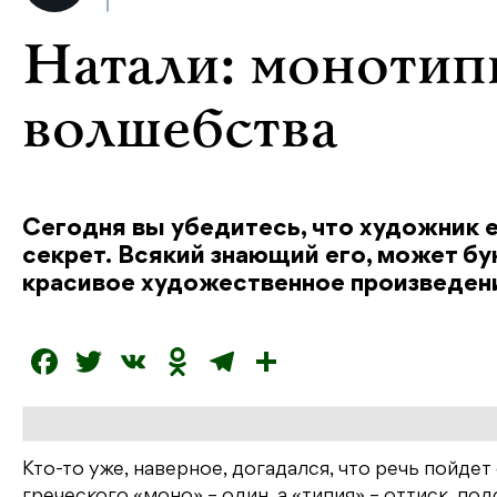
Натали: монотип
волшебства
Сегодня вы убедитесь, что художник 
секрет. Всякий знающий его, может бу
красивое художественное произведен
F
T
V
O
T
О
a
w
K
d
el
т
c
it
n
e
п
e
t
o
g
р
Кто-то уже, наверное, догадался, что речь пойде