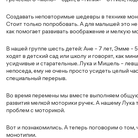
b
e
kl
r
а
греческого «моно» – один, а «типия» – оттиск, по
o
r
a
a
в
Создавать неповторимые шедевры в технике моно
o
s
m
и
Стоит только попробовать. А для малышей это не т
k
s
т
как помогает развивать воображение и мелкую м
ni
ь
ki
В нашей группе шесть детей: Ане – 7 лет, Эмме – 5
ходят в детский сад или школу и говорят, как мин
усидчивые и старательные. Лука и Мишель – левши
непоседа, ему не очень просто усидеть целый час
специальный перерыв.
Во время перемены мы вместе выполняем общую 
развития мелкой моторики ручек. А нашему Лука т
проблем с моторикой.
Вот и познакомились. А теперь поговорим о том,
монотипии.