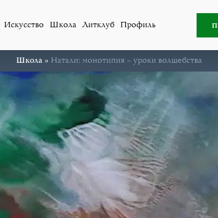
п
Искусство
Школа
Литклуб
Профиль
Школа
»
Натали: монотипия – уроки волшебства