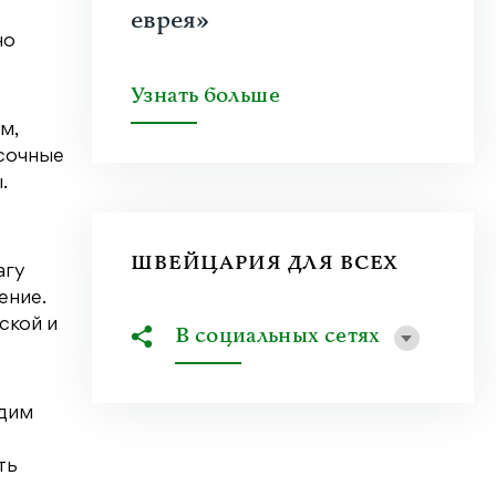
еврея»
но
Узнать больше
м,
асочные
.
ШВЕЙЦАРИЯ ДЛЯ ВСЕХ
агу
ение.
ской и
В социальных сетях
одим
ть