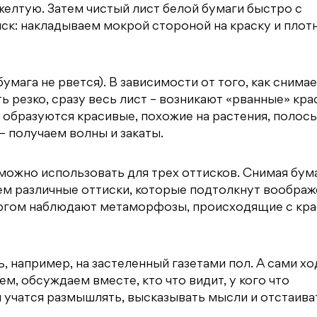
елтую. Затем чистый лист белой бумаги быстро с
к: накладываем мокрой стороной на краску и плот
мага не рвется). В зависимости от того, как снимае
ь резко, сразу весь лист – возникают «рванные» кр
 образуются красивые, похожие на растения, полосы
– получаем волны и закаты.
ожно использовать для трех оттисков. Снимая бум
м различные оттиски, которые подтолкнут воображ
оргом наблюдают метаморфозы, происходящие с кра
, например, на застеленный газетами пол. А сами х
м, обсуждаем вместе, кто что видит, у кого что
я учатся размышлять, высказывать мысли и отстаива