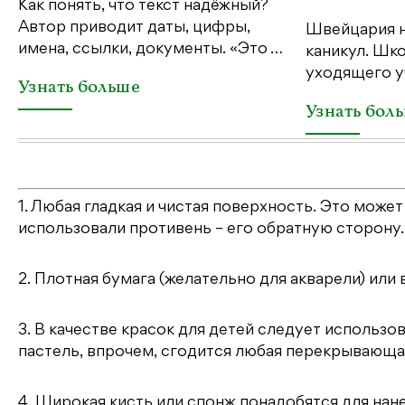
Как понять, что текст надёжный?
Автор приводит даты, цифры,
Швейцария н
имена, ссылки, документы. «Это …
каникул. Шк
уходящего у
Узнать больше
Узнать бол
1. Любая гладкая и чистая поверхность. Это может
использовали противень – его обратную сторону.
2. Плотная бумага (желательно для акварели) или 
3. В качестве красок для детей следует использо
пастель, впрочем, сгодится любая перекрывающая
4. Широкая кисть или спонж понадобятся для нан