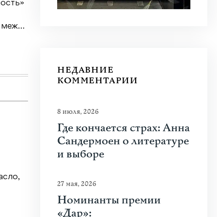
мость»
Одна 
сказо
Дети помогали по хозяйству, с
а меж…
знаю к
малых лет овладевали ремёслами,
шли в наймиты за еду и крышу на…
Узнат
Узнать больше
НЕДАВНИЕ
КОММЕНТАРИИ
8 июля, 2026
Где кончается страх: Анна
Сандермоен о литературе
и выборе
асло,
27 мая, 2026
Номинанты премии
«Дар»: