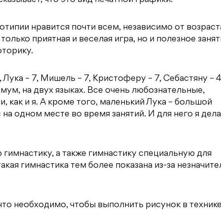
дсказывает, что это вид печатной графики.
типии нравится почти всем, независимо от возраст
олько приятная и веселая игра, но и полезное заняти
оторику.
, Лука – 7, Мишель – 7, Кристоферу – 7, Себастяну – 4
имум, на двух языках. Все очень любознательные,
, как и я. А кроме того, маленький Лука – большой
 на одном месте во время занятий. И для него я дел
гимнастику, а также гимнастику специальную для
акая гимнастика тем более показана из-за незначит
 что необходимо, чтобы выполнить рисунок в техник