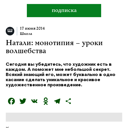
подписка
17 июня 2014
Школа
Натали: монотипия – уроки
волшебства
Сегодня вы убедитесь, что художник есть в
каждом. А поможет мне небольшой секрет.
Всякий знающий его, может буквально в одно
касание сделать уникальное и красивое
художественное произведение.
F
T
V
O
T
О
a
w
K
d
el
т
c
it
n
e
п