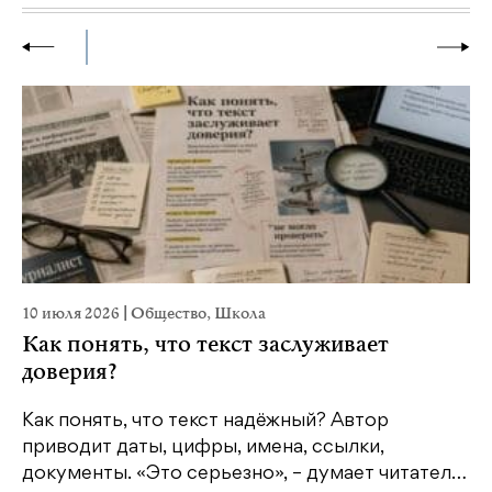
10 июля 2026
|
Общество
,
Школа
2
Как понять, что текст заслуживает
доверия?
Как понять, что текст надёжный? Автор
Ш
приводит даты, цифры, имена, ссылки,
п
…
документы. «Это серьезно», – думает читател…
с