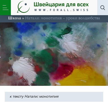
Школа
»
Натали: монотипия – уроки волшебства
к тексту Натали: монотипия