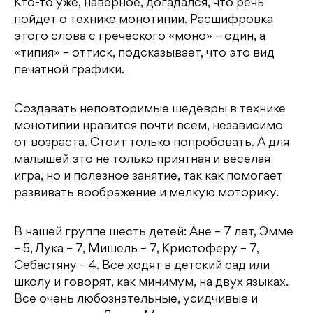
e
t
o
g
р
Кто-то уже, наверное, догадался, что речь
b
e
kl
r
а
пойдет о технике монотипии. Расшифровка
этого слова с греческого «моно» – один, а
o
r
a
a
в
«типия» – оттиск, подсказывает, что это вид
o
s
m
и
печатной графики.
k
s
т
ni
ь
Создавать неповторимые шедевры в технике
монотипии нравится почти всем, независимо
ki
от возраста. Стоит только попробовать. А для
малышей это не только приятная и веселая
игра, но и полезное занятие, так как помогает
развивать воображение и мелкую моторику.
В нашей группе шесть детей: Ане – 7 лет, Эмме
– 5, Лука – 7, Мишель – 7, Кристоферу – 7,
Себастяну – 4. Все ходят в детский сад или
школу и говорят, как минимум, на двух языках.
Все очень любознательные, усидчивые и