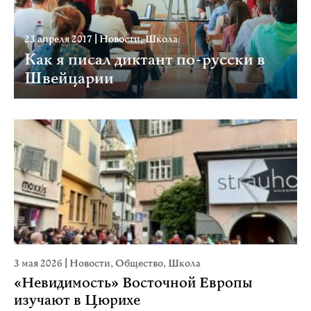
23 апреля 2017
|
Новости
,
Школа
Как я писал диктант по-русски в
Швейцарии
3 мая 2026
|
Новости
,
Общество
,
Школа
«Невидимость» Восточной Европы
изучают в Цюрихе