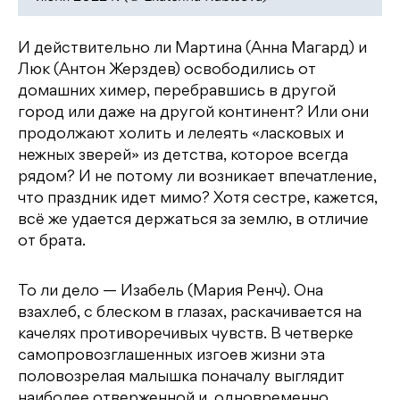
И действительно ли Мартина (Анна Магард) и
Люк (Антон Жерздев) освободились от
домашних химер, перебравшись в другой
город или даже на другой континент? Или они
продолжают холить и лелеять «ласковых и
нежных зверей» из детства, которое всегда
рядом? И не потому ли возникает впечатление,
что праздник идет мимо? Хотя сестре, кажется,
всё же удается держаться за землю, в отличие
от брата.
То ли дело — Изабель (Мария Ренч). Она
взахлеб, с блеском в глазах, раскачивается на
качелях противоречивых чувств. В четверке
самопровозглашенных изгоев жизни эта
половозрелая малышка поначалу выглядит
наиболее отверженной и, одновременно,