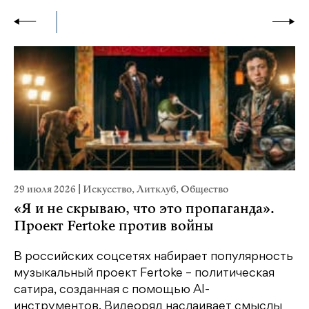
29 июля 2026
|
Искусство
,
Литклуб
,
Общество
23
«Я и не скрываю, что это пропаганда».
М
Проект Fertoke против войны
р
В российских соцсетях набирает популярность
На
музыкальный проект Fertoke – политическая
Ге
сатира, созданная с помощью AI-
яр
инструментов. Видеоряд наслаивает смыслы
об