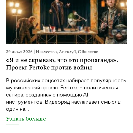
29 июля 2026
|
Искусство
,
Литклуб
,
Общество
23
«Я и не скрываю, что это пропаганда».
М
Проект Fertoke против войны
р
В российских соцсетях набирает популярность
На
музыкальный проект Fertoke – политическая
Ге
сатира, созданная с помощью AI-
яр
инструментов. Видеоряд наслаивает смыслы
об
один на...
У
Узнать больше