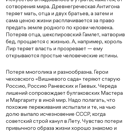
Искусство вглядывалось в утраты, кажется, от
сотворения мира. Древнегреческая Антигона
теряет мать, отца и двух братьев, а затем и
сама ценою жизни расплачивается за право
предать земле родного по крови человека.
Потеряв отца, шекспировский Гамлет, натворив
бед, прощается с жизнью. А, например, король
Лир теряет власть и прозревает — ему
открываются простые человеческие истины.
Потеря многолика и разнообразна. Герои
чеховского «Вишневого сада» теряют старую
Россию, Россию Раневских и Гаевых. Череда
лишений сопровождает булгаковских Мастера
и Маргариту в иной мир. Надо полагать, что
похожие переживания испытали и те, на чью
долю выпало исчезновение СССР, когда
советский строй канул в Лету. Чувство потери
привычного образа жизни хорошо знакомо и