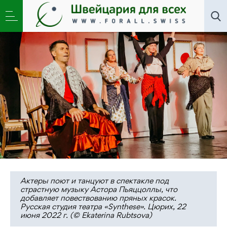
Искусство
,
Новости
,
Общество
»
Пережить потерю
с музами театра «Synthese»
Актеры поют и танцуют в спектакле под
страстную музыку Астора Пьяццоллы, что
добавляет повествованию пряных красок.
Русская студия театра «Synthese». Цюрих, 22
июня 2022 г. (© Ekaterina Rubtsova)