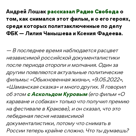
Андрей Лошак
рассказал Радио Свобода
о
том, как снимался этот фильм, и о его героях,
среди которых политзаключенные по делу
ФБК — Лилия Чанышева и Ксения Фадеева.
— В последнее время наблюдается расцвет
независимой российской документалистики
после периода оторопи и молчания. Один за
другим появляются актуальные политические
фильмы: «Обыкновенная жизнь», «9.05.2022»,
«Шаманская сказка» и много других. Я говорил
об этом
с Аскольдом Куровым
(его фильм «О
караване и собаках» только что получил премию
на фестивале в Кракове), и он сказал, что это
лебединая песня независимой
документалистики, потому что снимать в
России теперь крайне сложно. Что ты думаешь?