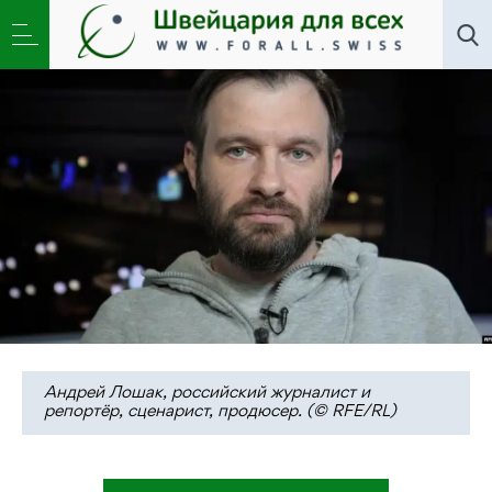
Новости
,
Общество
»
Плач по убитой мечте.
Истории потерь в фильме Андрея Лошака
Андрей Лошак, российский журналист и
репортёр, сценарист, продюсер. (© RFE/RL)