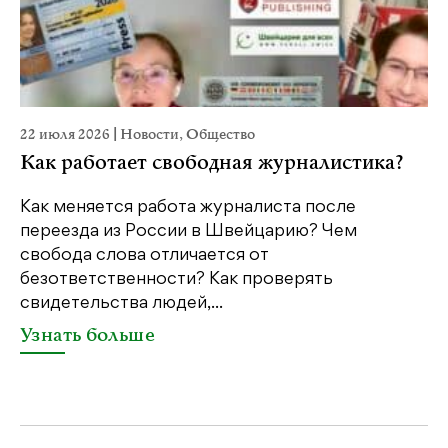
22 июля 2026
|
Новости
,
Общество
20
Как работает свободная журналистика?
П
м
Как меняется работа журналиста после
переезда из России в Швейцарию? Чем
Чт
свобода слова отличается от
по
безответственности? Как проверять
по
свидетельства людей,...
се
Узнать больше
У