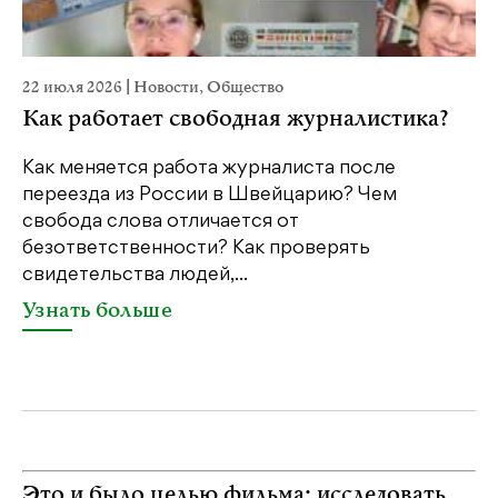
22 июля 2026
|
Новости
,
Общество
20
Как работает свободная журналистика?
П
м
Как меняется работа журналиста после
переезда из России в Швейцарию? Чем
Чт
свобода слова отличается от
по
безответственности? Как проверять
по
свидетельства людей,...
се
Узнать больше
У
Это и было целью фильма: исследовать