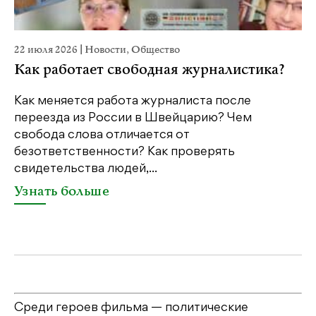
22 июля 2026
|
Новости
,
Общество
20
Как работает свободная журналистика?
П
м
Как меняется работа журналиста после
переезда из России в Швейцарию? Чем
Чт
свобода слова отличается от
по
безответственности? Как проверять
по
свидетельства людей,...
се
Узнать больше
У
Среди героев фильма — политические