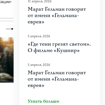
11 апреля, 2026
кации-
Марат Гельман говорит
от имени «Гельмана-
еврея»
5 апреля, 2026
«Где тени грезят светом».
О фильме «Кушнир»
5 апреля, 2026
Марат Гельман говорит
от имени «Гельмана-
еврея»
22 июля 2026
|
Новости
,
Общество
Как работает свободная журналисти
Узнать больше