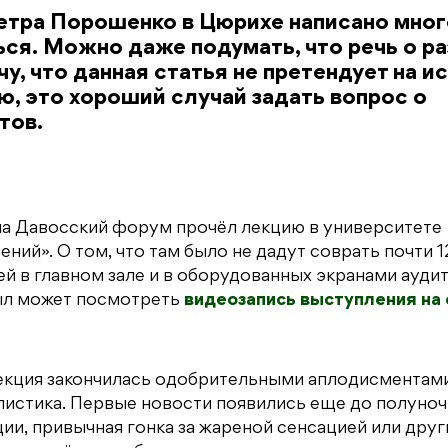
етра Порошенко в Цюрихе написано мног
ся. Можно даже подумать, что речь о р
чу, что данная статья не претендует на и
ю, это хороший случай задать вопрос о
тов.
 на Давосский форум прочёл лекцию в университете
ний». О том, что там было не дадут соврать почти 
й в главном зале и в оборудованных экранами ауди
был может посмотреть
видеозапись выступления на 
 лекция закончилась одобрительными аплодисментами
листика. Первые новости появились еще до полуноч
и, привычная гонка за жареной сенсацией или друг