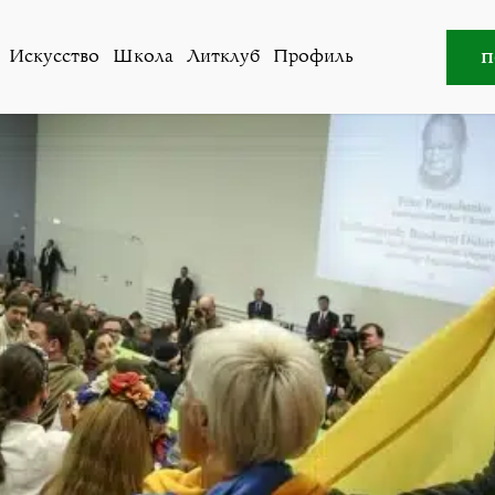
ство
»
Швейцарский визит Порошенко в кривых зеркал
п
Искусство
Школа
Литклуб
Профиль