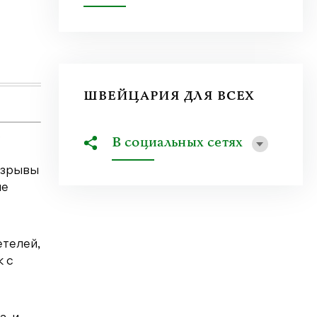
Как меняется работа журналиста после пере
безответственности? Как проверять свидетел
Узнать больше
ШВЕЙЦАРИЯ ДЛЯ ВСЕХ
о
В социальных сетях
взрывы
ые
етелей,
 с