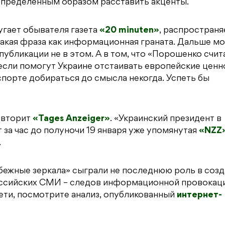
пределённым образом расставить акценты.
угает обывателя газета
«20 minuten»
, распространя
акая фраза как информационная граната. Дальше м
 публикации не в этом. А в том, что «Порошенко счит
 если помогут Украине отстаивать европейские ценн
спорте добираться до смысла некогда. Успеть бы
 вторит
«Tages Anzeiger»
. «Украинский президент в
за час до полуночи 19 января уже упомянутая
«NZZ
.
убежные зеркала» сыграли не последнюю роль в соз
российских СМИ – следов информационной провокац
сети, посмотрите анализ, опубликованный
интернет-