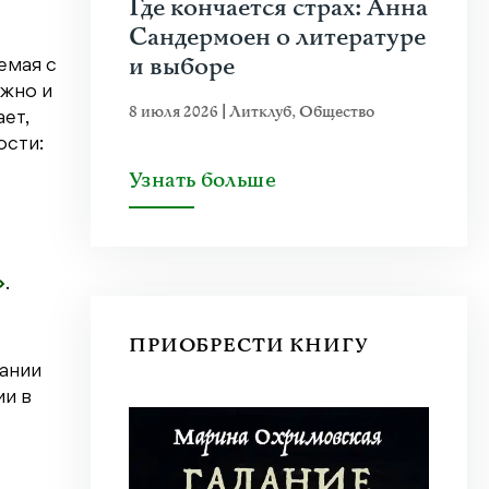
Где кончается страх: Анна
Сандермоен о литературе
и выборе
емая с
ожно и
8 июля 2026
|
Литклуб
,
Общество
ает,
ости:
Узнать больше
»
.
ПРИОБРЕСТИ КНИГУ
дании
ии в