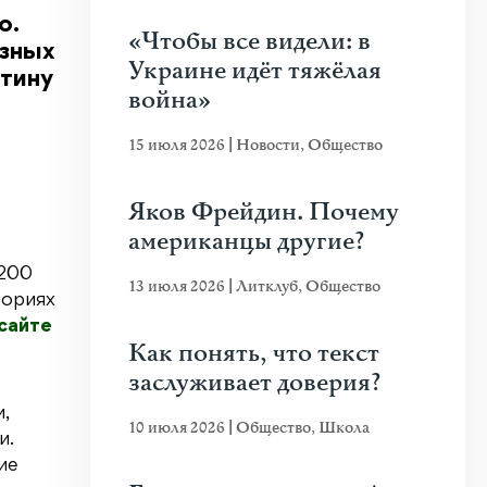
о.
«Чтобы все видели: в
азных
Украине идёт тяжёлая
стину
война»
15 июля 2026
|
Новости
,
Общество
Яков Фрейдин. Почему
американцы другие?
1200
13 июля 2026
|
Литклуб
,
Общество
ториях
сайте
Как понять, что текст
заслуживает доверия?
,
10 июля 2026
|
Общество
,
Школа
и.
ие