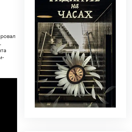
ировал
.
нта
и-