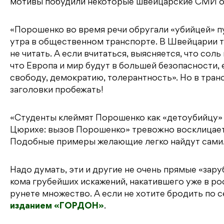
мотивы побудили некоторые швейцарские СМИ о
«Порошенко во время речи обругали «убийцей» п
утра в общественном транспорте. В Швейцарии т
не читать. А если вчитаться, выясняется, что соль
что Европа и мир будут в большей безопасности,
свободу, демократию, толерантность». Но в тран
заголовки пробежать!
«Студенты клеймят Порошенко как «детоубийцу»
Цюрихе: вызов Порошенко» тревожно восклицает 
Подобные примеры желающие легко найдут сами
Надо думать, эти и другие не очень прямые «зар
кома грубейших искажений, накатившего уже в 
рунете множество. А если не хотите бродить по 
изданием «ГОРДОН»
.