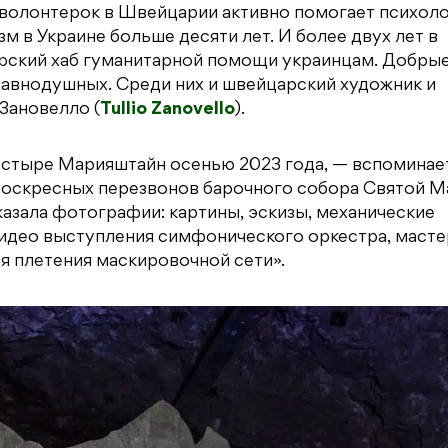
волонтерок в Швейцарии активно помогает психол
зм в Украине больше десяти лет. И более двух лет в
рский хаб гуманитарной помощи украинцам. Добрые
авнодушных. Среди них и швейцарский художник и
Зановелло (
Tullio Zanovello
).
стыре Марияштайн осенью 2023 года, — вспоминает
 воскресных перезвонов барочного собора Святой М
оказала фотографии: картины, эскизы, механические
видео выступления симфонического оркестра, масте
я плетения маскировочной сети».