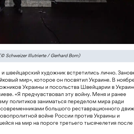
chweizer Illutrierte / Gerhard Born)
 и швейцарский художник встретились лично. Занов
ковый мир», которое он посвятил Украине. В ноябре
ожников Украины и посольства Швейцарии в Украин
еве. «Я предчувствовал эту войну. Меня и ранее
зму политиков заниматься переделом мира ради
я современниками большого реставрационного движ
ровопролитной войне России против Украины и
ейся на мир на пороге третьего тысячелетия после