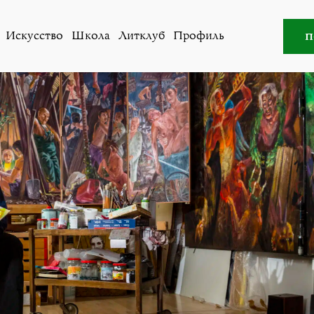
и
,
Общество
»
Туллио Зановелло строит бильд-машину и
п
Искусство
Школа
Литклуб
Профиль