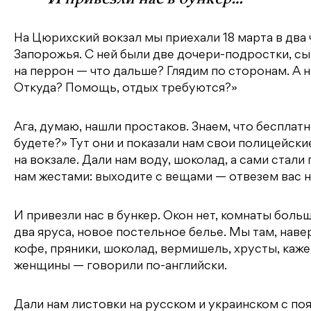
На Цюрихский вокзал мы приехали 18 марта в два 
Запорожья. С ней были две дочери-подростки, сын
на перрон — что дальше? Глядим по сторонам. А н
Откуда? Помощь, отдых требуются?»
Ага, думаю, нашли простаков. Знаем, что бесплат
будете?» Тут они и показали нам свои полицейск
на вокзале. Дали нам воду, шоколад, а сами стал
нам жестами: выходите с вещами — отвезем вас н
И привезли нас в бункер. Окон нет, комнаты больш
два яруса, новое постельное белье. Мы там, навер
кофе, пряники, шоколад, вермишель, хрусты, ка
женщины — говорили по-английски.
Дали нам листовки на русском и украинском с по