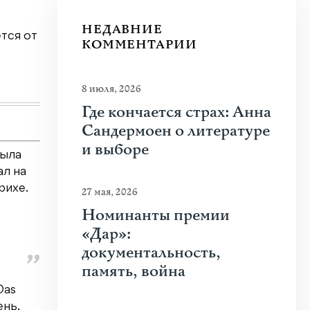
Почему человеку нравится стрелять
НЕДАВНИЕ
тся от
Что привлекает человека к оружию? Растуща
КОММЕНТАРИИ
спорта, кино и социальных сетей? В чем...
Узнать больше
8 июля, 2026
Где кончается страх: Анна
Сандермоен о литературе
и выборе
была
ал на
рихе.
27 мая, 2026
Номинанты премии
«Дар»:
документальность,
память, война
Das
ень,