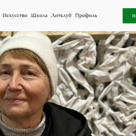
щество
»
Украинцы в Швейцарии. После победы мы верн
п
Искусство
Школа
Литклуб
Профиль