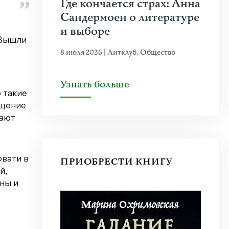
Где кончается страх: Анна
Сандермоен о литературе
и выборе
 Вышли
8 июля 2026
|
Литклуб
,
Общество
Узнать больше
 такие
ещение
вают
овати в
ПРИОБРЕСТИ КНИГУ
й,
ны и