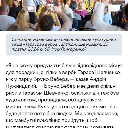
Спільний український і швейцарський культурний
захід «Тарасова верба». Дітікон, Швейцарія, 27
жовтня 2024 р. (© Ігор Григоренко)
«Я не можу придумати більш відповідного місця
для посадки цієї гілки з верби Тараса Шевченко
ніж у парку Бруно Вебера, — казав Андрій
Лужницький. — Бруно Вебер має деякі спільні
риси з Тарасом Шевченко, оскільки він теж був
художником, провидцем, об’єднувачем,
мислителем. Культурна спадщина цих митців
буде довго потрібна людям. Ми сподіваємося,
що майбутні покоління прийдуть, щоб
милуватися красою парку та розмірковувати