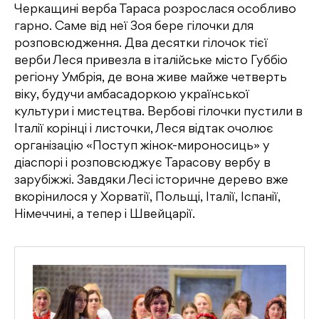
Черкащині верба Тараса розрослася особливо
гарно. Саме від неї Зоя бере гілочки для
розповсюдження. Два десятки гілочок тієї
верби Леся привезла в італійське місто Губбіо
регіону Умбрія, де вона живе майже четверть
віку, будучи амбасадоркою української
культури і мистецтва. Вербові гілочки пустили в
Італії корінці і листочки, Леся відтак очолює
організацію «Поступ жінок-мироносиць» у
діаспорі і розповсюджує Тарасову вербу в
зарубіжжі. Завдяки Лесі історичне дерево вже
вкорінилося у Хорватії, Польщі, Італії, Іспанії,
Німеччині, а тепер і Швейцарії.