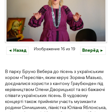
Изображение 16 из 19
◄ Назад
Вперёд ►
В парку Бруно Вебера до пісень з українським
хором «Переспів», яким керує Зоряна Мазько,
доєдналися хористи з кантону Граубюнден під
керівництвом Олени Дворицької та всі бажаючі
співати українських пісень. В чудовому
концерті також прийняли участь музиканти
родини Сінчишиних, піаністка Юліана Яблонська,