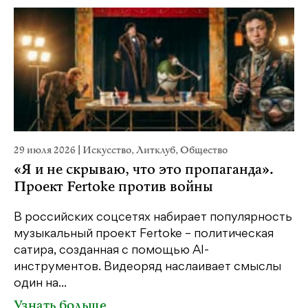
29 июля 2026
|
Искусство
,
Литклуб
,
Общество
23
«Я и не скрываю, что это пропаганда».
М
Проект Fertoke против войны
р
В российских соцсетях набирает популярность
На
музыкальный проект Fertoke – политическая
Ге
сатира, созданная с помощью AI-
яр
инструментов. Видеоряд наслаивает смыслы
об
один на...
У
Узнать больше