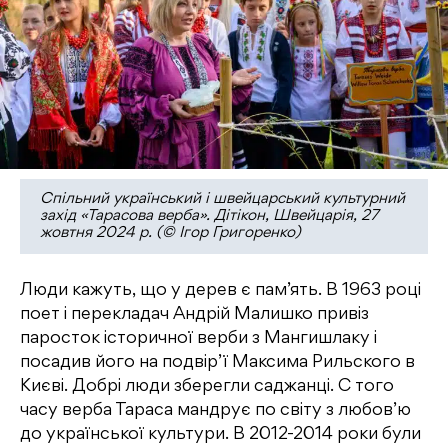
Спільний український і швейцарський культурний
захід «Тарасова верба». Дітікон, Швейцарія, 27
жовтня 2024 р. (© Ігор Григоренко)
Люди кажуть, що у дерев є пам’ять. В 1963 році
поет і перекладач Андрій Малишко привіз
паросток історичної верби з Мангишлаку і
посадив його на подвір’ї Максима Рильского в
Києві. Добрі люди зберегли саджанці. С того
часу верба Тараса мандрує по світу з любов’ю
до української культури. В 2012-2014 роки були