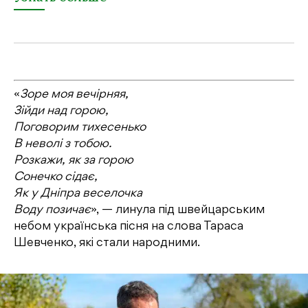
«
Зоре моя вечірняя,
Зійди над горою,
Поговорим тихесенько
В неволі з тобою.
Розкажи, як за горою
Сонечко сідає,
Як у Дніпра веселочка
Воду позичає
», — линула під швейцарським
небом українська пісня на слова Тараса
Шевченко, які стали народними.