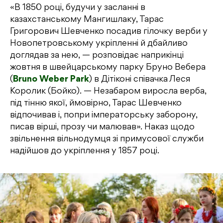
«В 1850 році, будучи у засланні в
казахстанському Мангишлаку, Тарас
Григорович Шевченко посадив гілочку верби у
Новопетровському укріпленні й дбайливо
доглядав за нею, — розповідає наприкінці
жовтня в швейцарському парку Бруно Вебера
(
Bruno Weber Park
) в Дітіконі співачка Леся
Королик (Бойко). — Незабаром виросла верба,
під тінню якої, ймовірно, Тарас Шевченко
відпочивав і, попри імператорську заборону,
писав вірші, прозу чи малював». Наказ щодо
звільнення вільнодумця зі примусової служби
надійшов до укріплення у 1857 році.