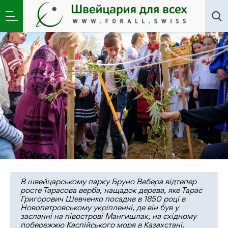
Искусство
,
Общество
,
Переводы
»
Верба Тараса
розіслала зеленії віти в парку Бруно Вебера
В швейцарському парку Бруно Вебера відтепер
росте Тарасова верба, нащадок дерева, яке Тарас
Григорович Шевченко посадив в 1850 році в
Новопетровському укріпленні, де він був у
засланні на півострові Мангишлак, на східному
побережжю Каспійського моря в Казахстані.