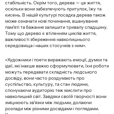
стабільність. Окрім того, дерева — це життя,
оскільки вони забезпечують притулок, їжу та
кисень. В нашій культурі посадка дерева також
може означати нові починання, вшанування
пам’яті та бажання залишити тривалу спадщину.
Тому що дерево є втіленням циклів життя,
важливості збереження навколишнього
середовища і наших стосунків з ним».
«Художники і поети виражають емоції, думки та
ідеї, які інакше важко сформулювати, їхні роботи
можуть передавати складність людського
досвіду, вони часто роздумають про
суспільство, культуру, та стан людини,
спонукаючи аудиторію теж мислити про
навколишній світ. Завдяки своїй творчості вони
зміцнюють зв’язки між людьми, долаючи
розлади між різними досвідами і поглядами.