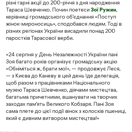
різні гарні акції до 200-річчя з дня народження
Тараса Шевченко. Почин поетеси
Зої Ружин
,
керівниці громадського об’єднання «Поступ
жінок-мироносиць», сподобався людям. Тоді в
різних регіонах України висадили понад 200
паростків Тарасової верби.
«24 серпня у День Незалежності України пані
Зоя багато років організує громадську акцію
«Обніміться ж, брати мої», — продовжує Леся,
— з Києва до Каневу в цей день їде делегація,
щоб разом з працівниками Національного
музею Тараса Шевченко, діячами мистецтва,
багатьма причетними, вшанувати на творчих
заходах пам’ять Великого Кобзаря. Пані Зоя
сама плете до цієї події вінок з колосків пшениці,
який є дивним витвором мистецтва!»