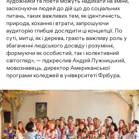
Художники та поети можуть надихати на зміни,
заохочуючи людей до дій що до соціальних
питань, таких важливих тем, як ідентичність,
природа, кохання і втрати, запрошуючи
аудиторію глибше дослідити ці концепції. По
суті, митці, як і дерева, грають важливу роль у
збагаченні людського досвіду і розумінні,
формуючи як особистий, так і колективний
світогляд», — підкреслив Андрій Лужницький,
мовознавець, директор Американської
програми коледжей в університеті Фрібура.