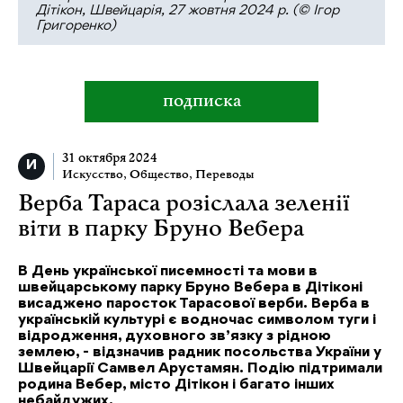
Дітікон, Швейцарія, 27 жовтня 2024 р. (© Ігор
Григоренко)
подписка
31 октября 2024
Искусство
,
Общество
,
Переводы
Верба Тараса розіслала зеленії
віти в парку Бруно Вебера
В День української писемності та мови в
швейцарському парку Бруно Вебера в Дітіконі
висаджено паросток Тарасової верби. Верба в
українській культурі є водночас символом туги і
відродження, духовного зв’язку з рідною
землею, - відзначив радник посольства України у
Швейцарії Самвел Арустамян. Подію підтримали
родина Вебер, місто Дітікон і багато інших
небайдужих.