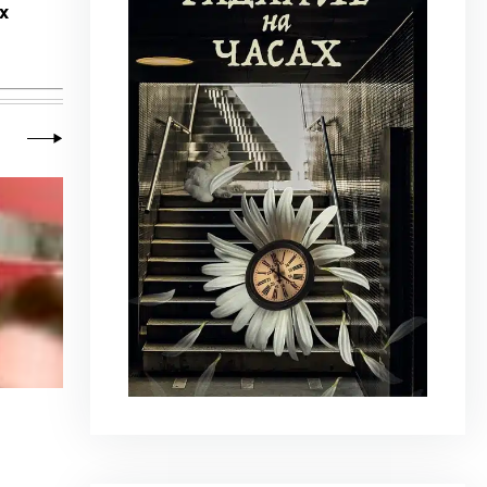
х
20 июля 2026
|
Новости
,
Общество
Почему человеку нравится стрелять