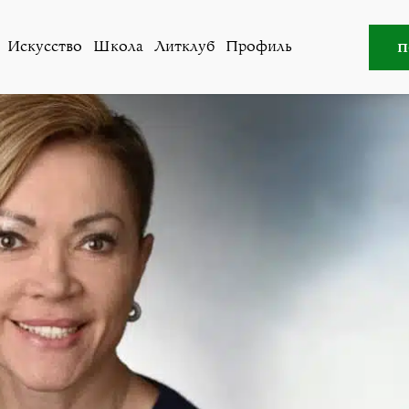
во
»
Виктория Циглер: драгоценности Ladies Lounge для
п
Искусство
Школа
Литклуб
Профиль