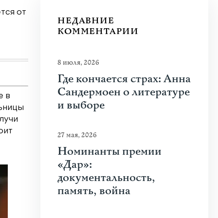
тся от
Что привлекает человека к оружию? Растуща
НЕДАВНИЕ
спорта, кино и социальных сетей? В чем...
КОММЕНТАРИИ
Узнать больше
8 июля, 2026
Где кончается страх: Анна
Сандермоен о литературе
е в
и выборе
льницы
олучи
оит
27 мая, 2026
Номинанты премии
«Дар»:
документальность,
память, война