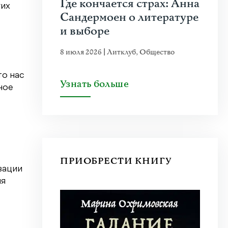
Где кончается страх: Анна
гих
Сандермоен о литературе
и выборе
8 июля 2026
|
Литклуб
,
Общество
то нас
Узнать больше
ное
ПРИОБРЕСТИ КНИГУ
зации
ия