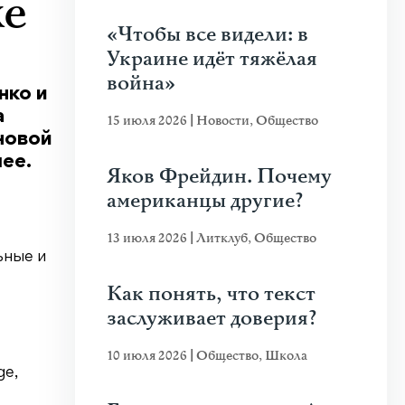
хе
«Чтобы все видели: в
Украине идёт тяжёлая
война»
нко и
а
15 июля 2026
|
Новости
,
Общество
новой
ее.
Яков Фрейдин. Почему
американцы другие?
13 июля 2026
|
Литклуб
,
Общество
ьные и
Как понять, что текст
заслуживает доверия?
10 июля 2026
|
Общество
,
Школа
ge,