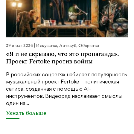
29 июля 2026
|
Искусство
,
Литклуб
,
Общество
23
«Я и не скрываю, что это пропаганда».
М
Проект Fertoke против войны
р
В российских соцсетях набирает популярность
На
музыкальный проект Fertoke – политическая
Ге
сатира, созданная с помощью AI-
яр
инструментов. Видеоряд наслаивает смыслы
об
один на...
У
Узнать больше