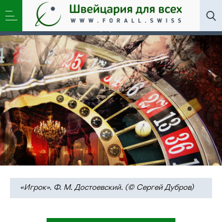
Искусство
,
Новости
»
Вселенная Достоевского и
свет на выставке Сергея Дуброва и Егора Попова в
Цюрихе
«Игрок». Ф. М. Достоевский. (© Сергей Дубров)