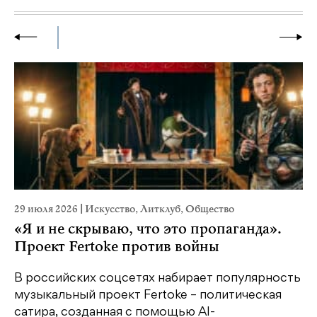
29 июля 2026
|
Искусство
,
Литклуб
,
Общество
23
«Я и не скрываю, что это пропаганда».
М
Проект Fertoke против войны
р
В российских соцсетях набирает популярность
На
музыкальный проект Fertoke – политическая
Ге
сатира, созданная с помощью AI-
яр