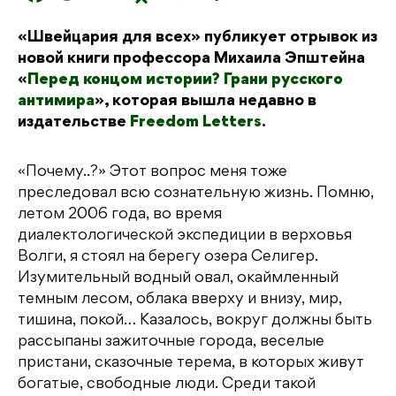
a
w
K
d
el
т
«Швейцария для всех» публикует отрывок из
c
it
n
e
п
новой книги профессора Михаила Эпштейна
e
t
o
g
р
«
Перед концом истории? Грани русского
b
e
kl
r
а
антимира
», которая вышла недавно в
издательстве
Freedom Letters
.
o
r
a
a
в
o
s
m
и
«Почему..?» Этот вопрос меня тоже
k
s
т
преследовал всю сознательную жизнь. Помню,
ni
ь
летом 2006 года, во время
диалектологической экспедиции в верховья
ki
Волги, я стоял на берегу озера Селигер.
Изумительный водный овал, окаймленный
темным лесом, облака вверху и внизу, мир,
тишина, покой… Казалось, вокруг должны быть
рассыпаны зажиточные города, веселые
пристани, сказочные терема, в которых живут
богатые, свободные люди. Среди такой