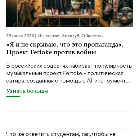
29 июля 2026
|
Искусство
,
Литклуб
,
Общество
1
«Я и не скрываю, что это пропаганда».
Проект Fertoke против войны
«
е
м
В российских соцсетях набирает популярность
…
д
музыкальный проект Fertoke – политическая
сатира, созданная с помощью AI-инструмент…
Узнать больше
Что же ответить студентам, так, чтобы не