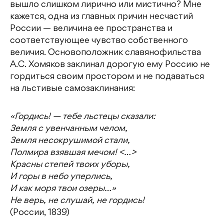
вышло слишком лирично или мистично? Мне
кажется, одна из главных причин несчастий
России — величина ее пространства и
соответствующее чувство собственного
величия. Основоположник славянофильства
А.С. Хомяков заклинал дорогую ему Россию не
гордиться своим простором и не подаваться
на льстивые самозаклинания:
«Гордись! — тебе льстецы сказали:
Земля с увенчанным челом,
Земля несокрушимой стали,
Полмира взявшая мечом! <…>
Красны степей твоих уборы,
И горы в небо уперлись,
И как моря твои озеры…»
Не верь, не слушай, не гордись!
(России, 1839)