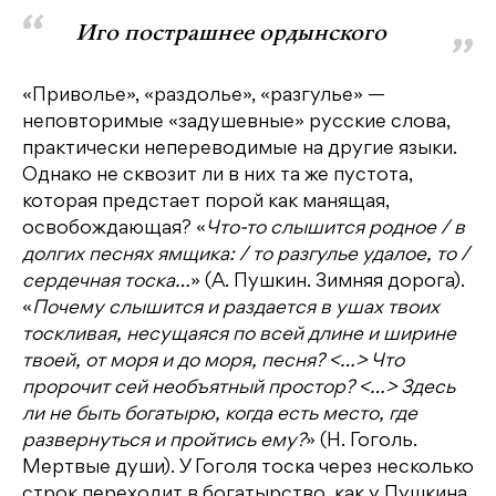
Иго пострашнее ордынского
«Приволье», «раздолье», «разгулье» —
неповторимые «задушевные» русские слова,
практически непереводимые на другие языки.
Однако не сквозит ли в них та же пустота,
которая предстает порой как манящая,
освобождающая? «
Что-то слышится родное / в
долгих песнях ямщика: / то разгулье удалое, то /
сердечная тоска…
» (А. Пушкин. Зимняя дорога).
«
Почему слышится и раздается в ушах твоих
тоскливая, несущаяся по всей длине и ширине
твоей, от моря и до моря, песня? <…> Что
пророчит сей необъятный простор? <…> Здесь
ли не быть богатырю, когда есть место, где
развернуться и пройтись ему?
» (Н. Гоголь.
Мертвые души). У Гоголя тоска через несколько
строк переходит в богатырство, как у Пушкина