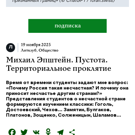
признанных границ» (© ChatGPT / forall.swiss)
подписка
19 ноября 2025
Литклуб
,
Общество
Михаил Эпштейн. Пустота.
Территориальное проклятие
Время от времени студенты задают мне вопрос:
«Почему Россия такая несчастная? И почему она
приносит несчастье другим странам?»
Представления студентов о несчастной стране
формируются изучением классики: Гоголь,
Достоевский, Чехов… Замятин, Булгаков,
Платонов, Зощенко, Солженицын, Шаламов…
F
T
V
O
T
О