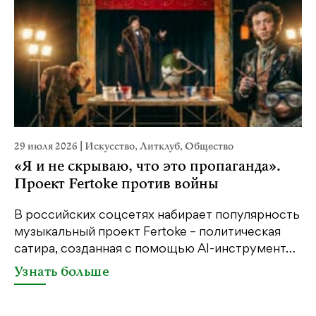
29 июля 2026
|
Искусство
,
Литклуб
,
Общество
1
«Я и не скрываю, что это пропаганда».
Проект Fertoke против войны
«
е
м
В российских соцсетях набирает популярность
…
д
музыкальный проект Fertoke – политическая
сатира, созданная с помощью AI-инструмент…
Узнать больше