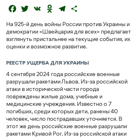
F
T
V
O
T
О
a
w
K
d
el
т
На 925-й день войны России против Украины и
c
it
n
e
п
демократии «Швейцария для всех» предлагает
e
t
o
g
р
взглянуть пристальнее на текущие события, их
b
e
kl
r
а
оценки и возможное развитие.
o
r
a
a
в
РЕЕСТР УЩЕРБА ДЛЯ УКРАИНЫ
o
s
m
и
4 сентября 2024 года российские военные
k
s
т
разрушали ракетами Львов. Из-за российской
ni
ь
атаки в исторической части города
ki
повреждены жилые дома, учебные и
медицинские учреждения. Известно о 7
погибших, среди которых дети, ранены 40
человек, число пострадавших уточняется. В
этот же день российские военные разрушали
ракетами Кривой Рог. Из-за российской атаки