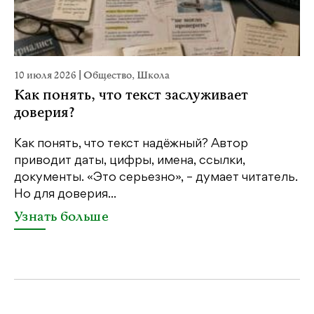
10 июля 2026
|
Общество
,
Школа
28
Как понять, что текст заслуживает
К
доверия?
ш
Как понять, что текст надёжный? Автор
Шв
приводит даты, цифры, имена, ссылки,
по
документы. «Это серьезно», – думает читатель.
со
Но для доверия...
«Ш
Узнать больше
У