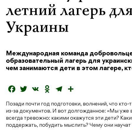
летний лагерь дл
Украины
Международная команда добровольцев 
образовательный лагерь для украинск
чем занимаются дети в этом лагере, кт
F
T
V
O
T
О
a
w
K
d
el
т
Позади почти год подготовки, волнений, что кто-
c
it
n
e
п
из-за документов. И вот долгожданное: «Мы уже 
e
t
o
g
р
всегда тревожно: какими окажутся эти дети? Как
b
e
kl
r
а
поддержать, побудить мыслить? Чему они научат 