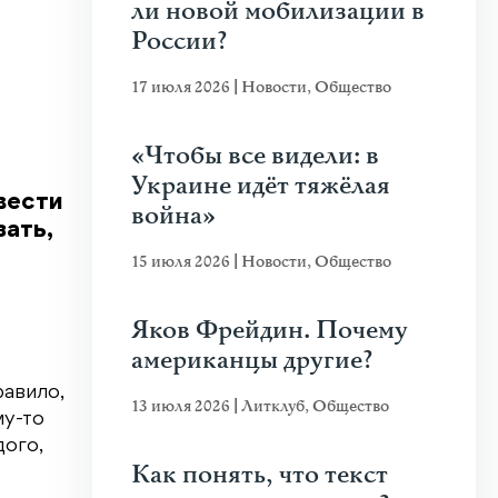
ли новой мобилизации в
России?
17 июля 2026
|
Новости
,
Общество
«Чтобы все видели: в
Украине идёт тяжёлая
вести
война»
ать,
15 июля 2026
|
Новости
,
Общество
Яков Фрейдин. Почему
американцы другие?
равило,
13 июля 2026
|
Литклуб
,
Общество
му-то
дого,
Как понять, что текст