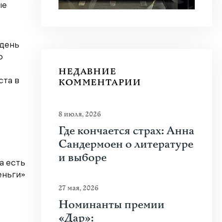
ые
 день
о
НЕДАВНИЕ
КОММЕНТАРИИ
ста в
8 июля, 2026
Где кончается страх: Анна
Сандермоен о литературе
и выборе
а есть
еньги»
27 мая, 2026
Номинанты премии
«Дар»: