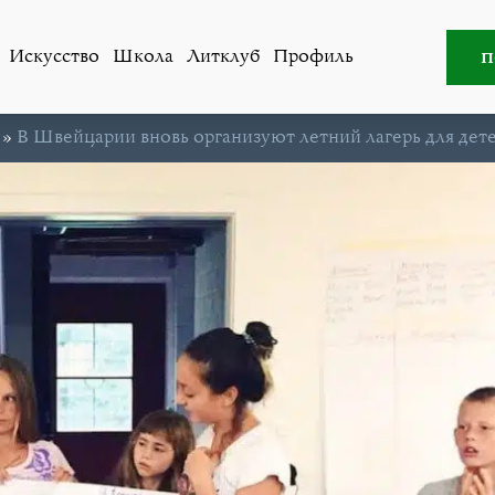
п
Искусство
Школа
Литклуб
Профиль
»
В Швейцарии вновь организуют летний лагерь для дет