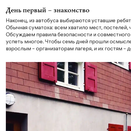
o
r
a
a
в
День первый – знакомство
o
s
m
и
k
s
т
Наконец, из автобуса выбираются уставшие ребя
Обычная суматоха: всем хватило мест, постелей, 
ni
ь
Обсуждаем правила безопасности и совместного 
ki
успеть многое. Чтобы семь дней прошли осмыслен
взрослым – организаторам лагеря, и их гостям – д